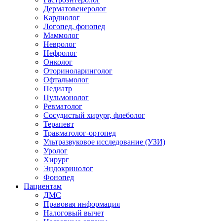
Дерматовенеролог
Кардиолог
Логопед, фонопед
Маммолог
Невролог
Нефролог
Онколог
Оториноларинголог
Офтальмолог
Педиатр
Пульмонолог
Ревматолог
Сосудистый хирург, флеболог
Терапевт
Травматолог-ортопед
Ультразвуковое исследование (УЗИ)
Уролог
Хирург
Эндокринолог
Фонопед
Пациентам
ДМС
Правовая информация
Налоговый вычет