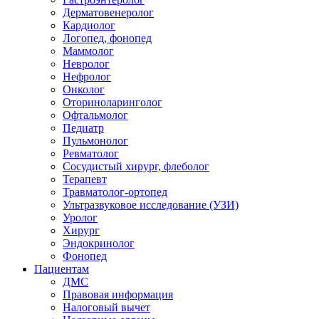
Дерматовенеролог
Кардиолог
Логопед, фонопед
Маммолог
Невролог
Нефролог
Онколог
Оториноларинголог
Офтальмолог
Педиатр
Пульмонолог
Ревматолог
Сосудистый хирург, флеболог
Терапевт
Травматолог-ортопед
Ультразвуковое исследование (УЗИ)
Уролог
Хирург
Эндокринолог
Фонопед
Пациентам
ДМС
Правовая информация
Налоговый вычет