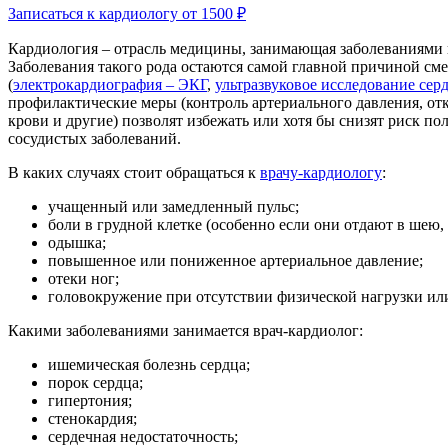
Записаться к кардиологу от 1500 ₽
Кардиология – отрасль медицины, занимающая заболеваниями 
Заболевания такого рода остаются самой главной причиной сме
(
электрокардиография – ЭКГ
,
ультразвуковое исследование се
профилактические меры (контроль артериального давления, отк
крови и другие) позволят избежать или хотя бы снизят риск п
сосудистых заболеваний.
В каких случаях стоит обращаться к
врачу-кардиологу
:
учащенный или замедленный пульс;
боли в грудной клетке (особенно если они отдают в шею
одышка;
повышенное или пониженное артериальное давление;
отеки ног;
головокружение при отсутствии физической нагрузки или
Какими заболеваниями занимается врач-кардиолог:
ишемическая болезнь сердца;
порок сердца;
гипертония;
стенокардия;
сердечная недостаточность;