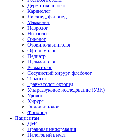
Дерматовенеролог
Кардиолог
Логопед, фонопед
Маммолог
Невролог
Нефролог
Онколог
Оториноларинголог
Офтальмолог
Педиатр
Пульмонолог
Ревматолог
Сосудистый хирург, флеболог
Терапевт
Травматолог-ортопед
Ультразвуковое исследование (УЗИ)
Уролог
Хирург
Эндокринолог
Фонопед
Пациентам
ДМС
Правовая информация
Налоговый вычет