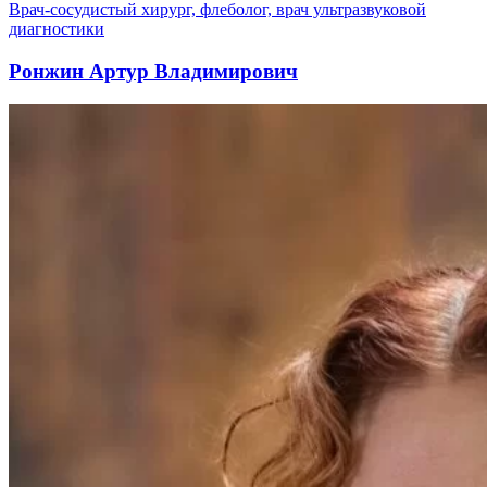
Врач-сосудистый хирург, флеболог, врач ультразвуковой
диагностики
Ронжин Артур Владимирович