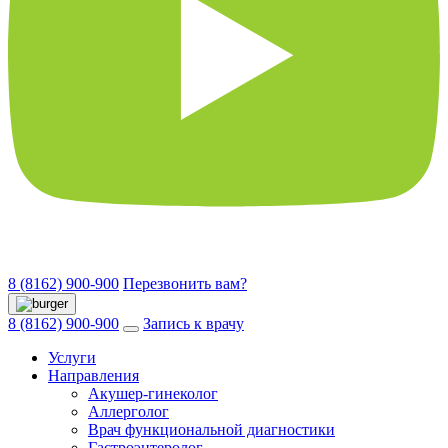
8 (8162) 900-900
Перезвонить вам?
8 (8162) 900-900
Запись к врачу
Услуги
Направления
Акушер-гинеколог
Аллерголог
Врач функциональной диагностики
Гастроэнтеролог