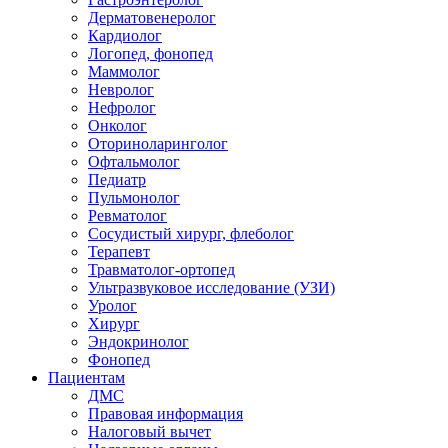
Дерматовенеролог
Кардиолог
Логопед, фонопед
Маммолог
Невролог
Нефролог
Онколог
Оториноларинголог
Офтальмолог
Педиатр
Пульмонолог
Ревматолог
Сосудистый хирург, флеболог
Терапевт
Травматолог-ортопед
Ультразвуковое исследование (УЗИ)
Уролог
Хирург
Эндокринолог
Фонопед
Пациентам
ДМС
Правовая информация
Налоговый вычет