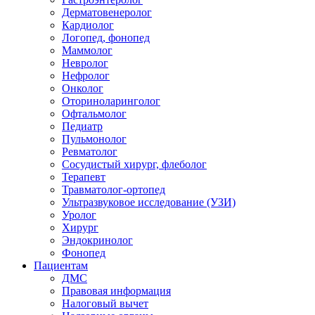
Дерматовенеролог
Кардиолог
Логопед, фонопед
Маммолог
Невролог
Нефролог
Онколог
Оториноларинголог
Офтальмолог
Педиатр
Пульмонолог
Ревматолог
Сосудистый хирург, флеболог
Терапевт
Травматолог-ортопед
Ультразвуковое исследование (УЗИ)
Уролог
Хирург
Эндокринолог
Фонопед
Пациентам
ДМС
Правовая информация
Налоговый вычет