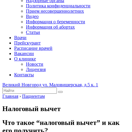
Надзорные органы
Политика конфиденциальности
Прием несовершеннолетних
Видео
Информация о беременности
Информация об абортах
Статьи
Врачи
Прейскурант
Расписание врачей
Вакансии
О клинике
Новости
Лицензия
Контакты
Великий Новгород ул. Маловишерская, д.5 к. 1
Главная
›
Пациентам
Налоговый вычет
Что такое “налоговый вычет” и как
его получить?