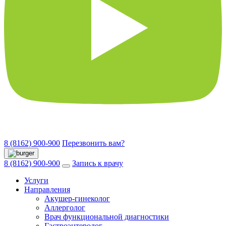
8 (8162) 900-900
Перезвонить вам?
8 (8162) 900-900
Запись к врачу
Услуги
Направления
Акушер-гинеколог
Аллерголог
Врач функциональной диагностики
Гастроэнтеролог