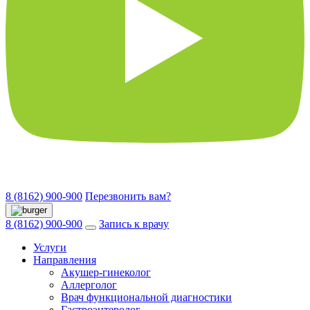
8 (8162) 900-900
Перезвонить вам?
8 (8162) 900-900
Запись к врачу
Услуги
Направления
Акушер-гинеколог
Аллерголог
Врач функциональной диагностики
Гастроэнтеролог