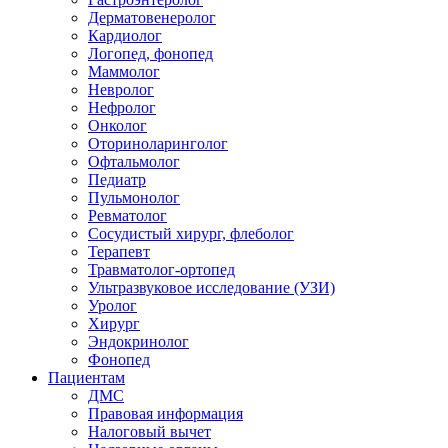
Дерматовенеролог
Кардиолог
Логопед, фонопед
Маммолог
Невролог
Нефролог
Онколог
Оториноларинголог
Офтальмолог
Педиатр
Пульмонолог
Ревматолог
Сосудистый хирург, флеболог
Терапевт
Травматолог-ортопед
Ультразвуковое исследование (УЗИ)
Уролог
Хирург
Эндокринолог
Фонопед
Пациентам
ДМС
Правовая информация
Налоговый вычет