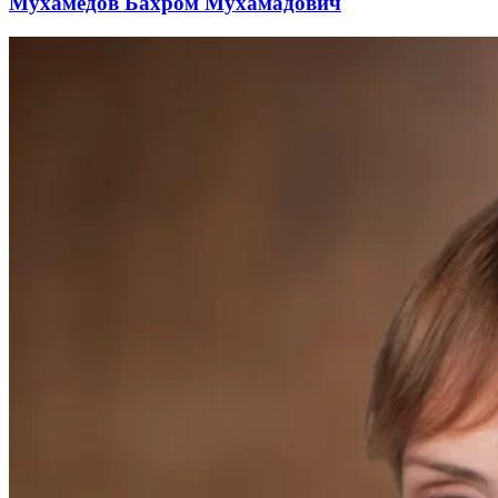
Мухамедов Бахром Мухамадович