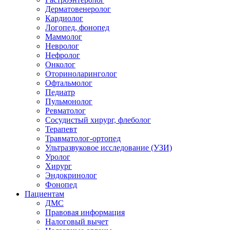
Дерматовенеролог
Кардиолог
Логопед, фонопед
Маммолог
Невролог
Нефролог
Онколог
Оториноларинголог
Офтальмолог
Педиатр
Пульмонолог
Ревматолог
Сосудистый хирург, флеболог
Терапевт
Травматолог-ортопед
Ультразвуковое исследование (УЗИ)
Уролог
Хирург
Эндокринолог
Фонопед
Пациентам
ДМС
Правовая информация
Налоговый вычет