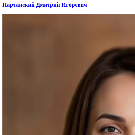
Партанский Дмитрий Игоревич