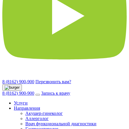
8 (8162) 900-900
Перезвонить вам?
8 (8162) 900-900
Запись к врачу
Услуги
Направления
Акушер-гинеколог
Аллерголог
Врач функциональной диагностики
Гастроэнтеролог