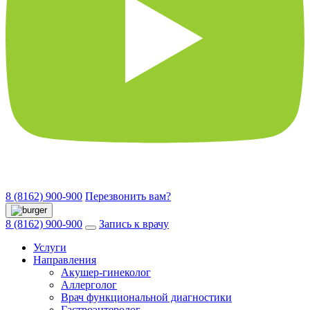
8 (8162) 900-900
Перезвонить вам?
8 (8162) 900-900
Запись к врачу
Услуги
Направления
Акушер-гинеколог
Аллерголог
Врач функциональной диагностики
Гастроэнтеролог