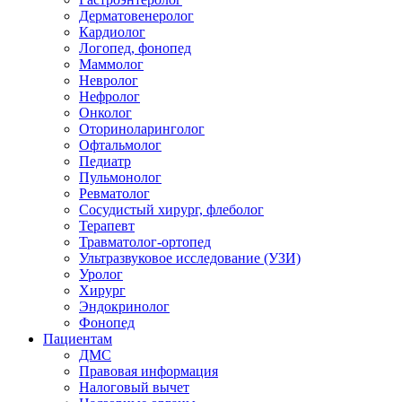
Дерматовенеролог
Кардиолог
Логопед, фонопед
Маммолог
Невролог
Нефролог
Онколог
Оториноларинголог
Офтальмолог
Педиатр
Пульмонолог
Ревматолог
Сосудистый хирург, флеболог
Терапевт
Травматолог-ортопед
Ультразвуковое исследование (УЗИ)
Уролог
Хирург
Эндокринолог
Фонопед
Пациентам
ДМС
Правовая информация
Налоговый вычет