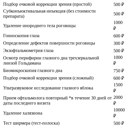
Подбор очковой коррекции зрения (простой)
500 ₽
Субконъюктивальная инъекция (без стоимости
500 ₽
препарата)
1000
Удаление инороднего тела роговицы
₽
Гониоскопия глаза
600 ₽
Определение дефектов поверхности роговицы
300 ₽
Экзофтальмометрия глаза
500 ₽
1000
Осмотр перифирии глазного дна трехзеркальной
линзой Гольдамана
₽
Биомикроскопия глазного дна
750 ₽
Подбор очковой коррекции зрения (сложный)
600 ₽
1500
Ультразвуковое исследование глазного яблока
₽
2000
Прием офтальмолога повторный *в течение 30 дней от
даты последнего визита
₽
10000
Удаление халязиона
₽
Тест ширмера (тест-полоска)
500 ₽