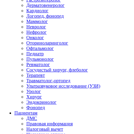
Дерматовенеролог
Кардиолог
Логопед, фонопед
Маммолог
Невролог
Нефролог
Онколог
Оториноларинголог
Офтальмолог
Педиатр
Пульмонолог
Ревматолог
Сосудистый хирург, флеболог
Терапевт
Травматолог-ортопед
Ультразвуковое исследование (УЗИ)
Уролог
Хирург
Эндокринолог
Фонопед
Пациентам
ДМС
Правовая информация
Налоговый вычет