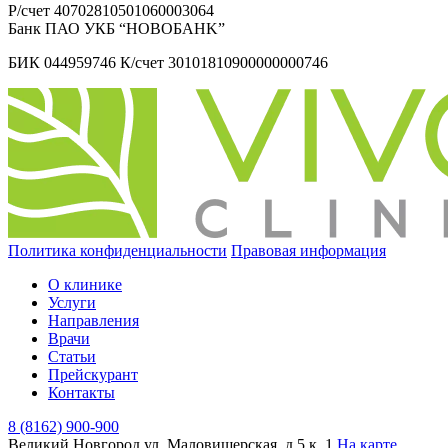
Р/счет 40702810501060003064
Банк ПАО УКБ “HOBOБAHK”
БИК 044959746 К/счет 30101810900000000746
Политика конфиденциальности
Правовая информация
О клинике
Услуги
Направления
Врачи
Статьи
Прейскурант
Контакты
8 (8162) 900-900
Великий Новгород
ул. Маловишерская, д.5 к. 1
На карте