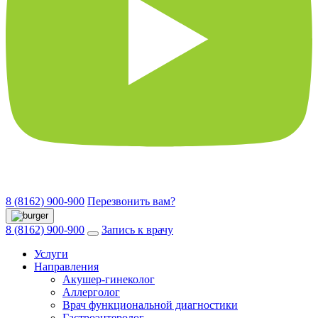
8 (8162) 900-900
Перезвонить вам?
8 (8162) 900-900
Запись к врачу
Услуги
Направления
Акушер-гинеколог
Аллерголог
Врач функциональной диагностики
Гастроэнтеролог