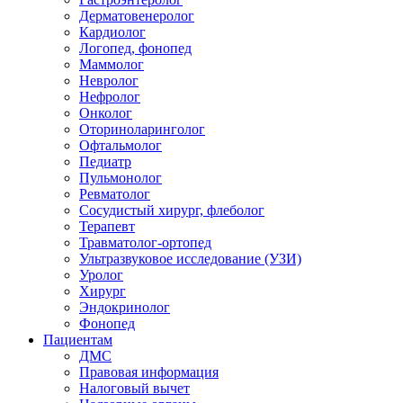
Дерматовенеролог
Кардиолог
Логопед, фонопед
Маммолог
Невролог
Нефролог
Онколог
Оториноларинголог
Офтальмолог
Педиатр
Пульмонолог
Ревматолог
Сосудистый хирург, флеболог
Терапевт
Травматолог-ортопед
Ультразвуковое исследование (УЗИ)
Уролог
Хирург
Эндокринолог
Фонопед
Пациентам
ДМС
Правовая информация
Налоговый вычет