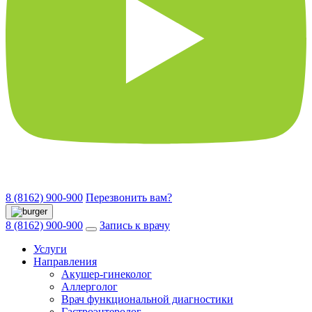
8 (8162) 900-900
Перезвонить вам?
8 (8162) 900-900
Запись к врачу
Услуги
Направления
Акушер-гинеколог
Аллерголог
Врач функциональной диагностики
Гастроэнтеролог