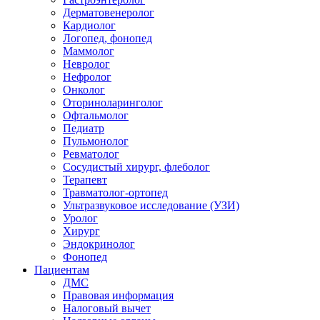
Дерматовенеролог
Кардиолог
Логопед, фонопед
Маммолог
Невролог
Нефролог
Онколог
Оториноларинголог
Офтальмолог
Педиатр
Пульмонолог
Ревматолог
Сосудистый хирург, флеболог
Терапевт
Травматолог-ортопед
Ультразвуковое исследование (УЗИ)
Уролог
Хирург
Эндокринолог
Фонопед
Пациентам
ДМС
Правовая информация
Налоговый вычет