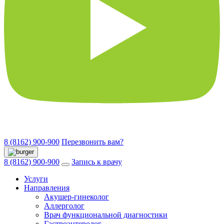
8 (8162) 900-900
Перезвонить вам?
8 (8162) 900-900
Запись к врачу
Услуги
Направления
Акушер-гинеколог
Аллерголог
Врач функциональной диагностики
Гастроэнтеролог