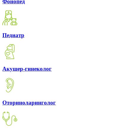
Фонопед
Педиатр
Акушер-гинеколог
Оториноларинголог