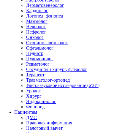
Дерматовенеролог
Кардиолог
Логопед, фонопед
Маммолог
Невролог
Нефролог
Онколог
Оториноларинголог
Офтальмолог
Педиатр
Пульмонолог
Ревматолог
Сосудистый хирург, флеболог
Терапевт
Травматолог-ортопед
Ультразвуковое исследование (УЗИ)
Уролог
Хирург
Эндокринолог
Фонопед
Пациентам
ДМС
Правовая информация
Налоговый вычет