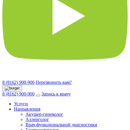
8 (8162) 900-900
Перезвонить вам?
8 (8162) 900-900
Запись к врачу
Услуги
Направления
Акушер-гинеколог
Аллерголог
Врач функциональной диагностики
Гастроэнтеролог