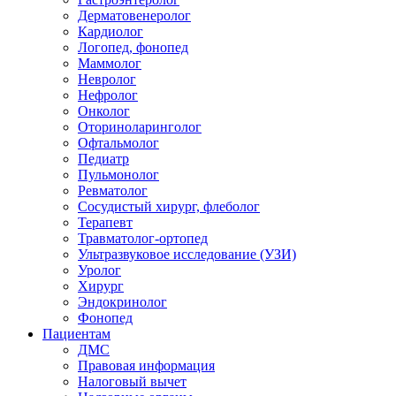
Дерматовенеролог
Кардиолог
Логопед, фонопед
Маммолог
Невролог
Нефролог
Онколог
Оториноларинголог
Офтальмолог
Педиатр
Пульмонолог
Ревматолог
Сосудистый хирург, флеболог
Терапевт
Травматолог-ортопед
Ультразвуковое исследование (УЗИ)
Уролог
Хирург
Эндокринолог
Фонопед
Пациентам
ДМС
Правовая информация
Налоговый вычет