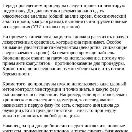
Перед проведением процедуры следует провести некоторую
подготовку. До диагностики рекомендовано сдать
классические анализы (общий анализ крови, биохимический
анализ крови, коагулограмма), выполнить инструментальные
исследования (УЗИ половых органов).
На приеме у гинеколога пациентка должна рассказать врачу о
лекарственных средствах, которые она принимает. Особое
внимание уделяется антикоагулянтам (лекарства, снижающие
свертываемость крови). За некоторое время до пайпель-
биопсии врач ставит на паузу их использование, потому что
прием антикоагулянтов – противопоказание для процедуры.
Кроме того, до исследования нужно убедиться в отсутствии
беременности.
Кроме того, до процедуры нужно использовать календарный
метод контроля менструации и точно знать, в какую фазу
выполняется исследование. Например, если врач подозревает
хроническое воспаление эндометрия, то исследование
назначают в первую фазу (то есть, с первого дня цикла до
овуляции). Если цель диагностики – иная, то процедуру
можно выполнять в любой день цикла.
Наконец, за три дня до биопсии следует исключить половые
контакты, применение тампонов, а также снизить физические