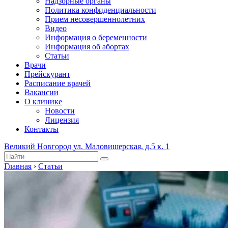
Надзорные органы
Политика конфиденциальности
Прием несовершеннолетних
Видео
Информация о беременности
Информация об абортах
Статьи
Врачи
Прейскурант
Расписание врачей
Вакансии
О клинике
Новости
Лицензия
Контакты
Великий Новгород ул. Маловишерская, д.5 к. 1
Главная
›
Статьи