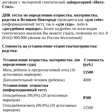
договору с экспертной генетической
лабораторией «Инто-
Стил».
ДНК тесты по определению отцовства, материнства,
родства в Великом Новгороде
проводятся как
«для себя»
(информационный тест), так и
«для суда»
, либо в
«досудебном порядке».
Более подробно по всем видам
генетических анализов Вы можете узнать, позвонив по тел. 8
(8162) 900-900 (звонок по России бесплатный)
Стоимость на
установление отцовства/материнства/
родства:
Установление отцовства, материнства (по
Стоимость
определению суда)
(руб.)
Мать, ребенок и предполагаемый отец (16
13500
аутосомных маркеров)
Дополнительный человек (ребенок)
4000
Установление отцовства
(информационный тест)
Отец/ребенок (99,9%) (20 аутосомных
8500
маркеров)
Отец/ребенок/мать (99,9%) (20 аутосомных
12500
маркеров)