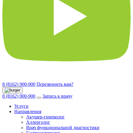
8 (8162) 900-900
Перезвонить вам?
8 (8162) 900-900
Запись к врачу
Услуги
Направления
Акушер-гинеколог
Аллерголог
Врач функциональной диагностики
Гастроэнтеролог