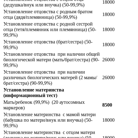
18000
(дедушка/внук или внучка) (50-99,9%)
Установление отцовства с родным братом
18000
отца (дядя/племянница) (50-99,9%)
Установление отцовства с родной сестрой
отца (тетя/племянник или племянница) (50-
18000
99,9%)
Установление отцовства (брат/сестра) (50-
18000
99,9%)
Установление отцовства при наличии общей
биологической матери (мать/брат/сестра) (90-
26000
99,9%)
Установление отцовства при наличии
различных биологических матерей (2 мамы/
26000
брат/сестра) (90-99,9%)
Установление материнства
(информационный тест)
Мать/ребенок (99,9%) (20 аутосомных
8500
маркеров)
Установление материнства с мамой матери
(бабушка по матери/внук или внучка) (50-
18000
99,9%)
Установление материнства с отцом матери
(дедушка по матери/внук или внучка) (50-
18000