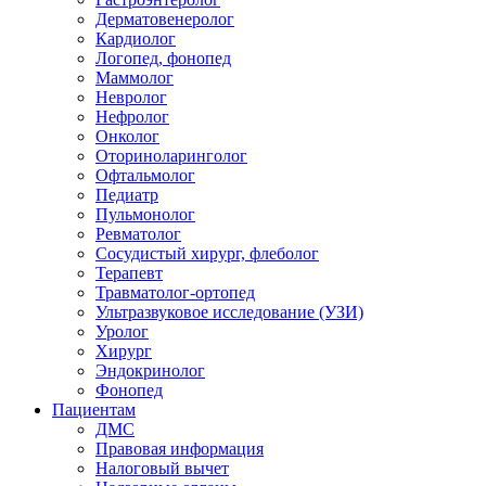
Дерматовенеролог
Кардиолог
Логопед, фонопед
Маммолог
Невролог
Нефролог
Онколог
Оториноларинголог
Офтальмолог
Педиатр
Пульмонолог
Ревматолог
Сосудистый хирург, флеболог
Терапевт
Травматолог-ортопед
Ультразвуковое исследование (УЗИ)
Уролог
Хирург
Эндокринолог
Фонопед
Пациентам
ДМС
Правовая информация
Налоговый вычет