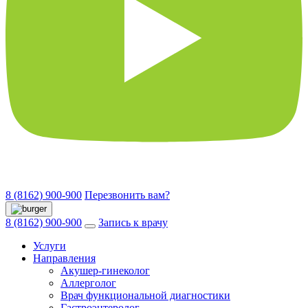
8 (8162) 900-900
Перезвонить вам?
8 (8162) 900-900
Запись к врачу
Услуги
Направления
Акушер-гинеколог
Аллерголог
Врач функциональной диагностики
Гастроэнтеролог