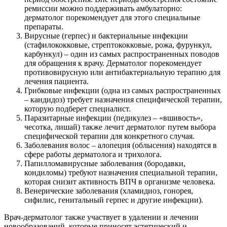
ремиссии можно поддерживать амбулаторно:
дерматолог порекомендует для этого специальные
препараты.
Вирусные (герпес) и бактериальные инфекции
(стафилококковые, стрептококковые, рожа, фурункул,
карбункул) – один из самых распространенных поводов
для обращения к врачу. Дерматолог порекомендует
противовирусную или антибактериальную терапию для
лечения пациента.
Грибковые инфекции (одна из самых распространенных
– кандидоз) требует назначения специфической терапии,
которую подберет специалист.
Паразитарные инфекции (педикулез – «вшивость»,
чесотка, лишай) также лечит дерматолог путем выбора
специфической терапии для конкретного случая.
Заболевания волос – алопеция (облысения) находятся в
сфере работы дерматолога и трихолога.
Папилломавирусные заболевания (бородавки,
кондиломы) требуют назначения специальной терапии,
которая снизит активность ВПЧ в организме человека.
Венерические заболевания (хламидиоз, гонорея,
сифилис, генитальный герпес и другие инфекции).
Врач-дерматолог также участвует в удалении и лечении
новообразований, которые приносят эстетический и