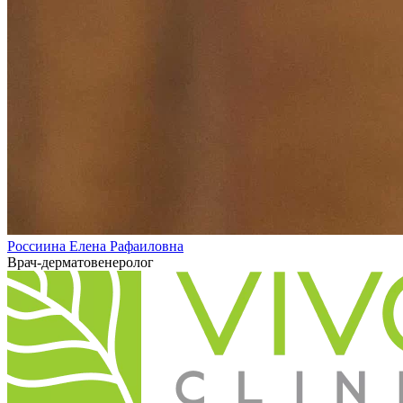
Россиина Елена Рафаиловна
Врач-дерматовенеролог