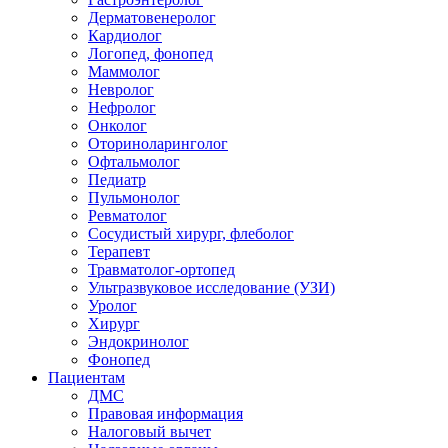
Дерматовенеролог
Кардиолог
Логопед, фонопед
Маммолог
Невролог
Нефролог
Онколог
Оториноларинголог
Офтальмолог
Педиатр
Пульмонолог
Ревматолог
Сосудистый хирург, флеболог
Терапевт
Травматолог-ортопед
Ультразвуковое исследование (УЗИ)
Уролог
Хирург
Эндокринолог
Фонопед
Пациентам
ДМС
Правовая информация
Налоговый вычет