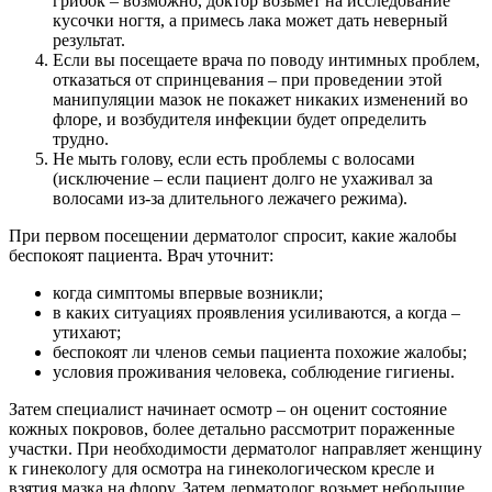
грибок – возможно, доктор возьмет на исследование
кусочки ногтя, а примесь лака может дать неверный
результат.
Если вы посещаете врача по поводу интимных проблем,
отказаться от спринцевания – при проведении этой
манипуляции мазок не покажет никаких изменений во
флоре, и возбудителя инфекции будет определить
трудно.
Не мыть голову, если есть проблемы с волосами
(исключение – если пациент долго не ухаживал за
волосами из-за длительного лежачего режима).
При первом посещении дерматолог спросит, какие жалобы
беспокоят пациента. Врач уточнит:
когда симптомы впервые возникли;
в каких ситуациях проявления усиливаются, а когда –
утихают;
беспокоят ли членов семьи пациента похожие жалобы;
условия проживания человека, соблюдение гигиены.
Затем специалист начинает осмотр – он оценит состояние
кожных покровов, более детально рассмотрит пораженные
участки. При необходимости дерматолог направляет женщину
к гинекологу для осмотра на гинекологическом кресле и
взятия мазка на флору. Затем дерматолог возьмет небольшие