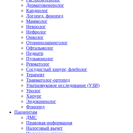
Дерматовенеролог
Кардиолог
Логопед, фонопед
Маммолог
Невролог
Нефролог
Онколог
Оториноларинголог
Офтальмолог
Педиатр
Пульмонолог
Ревматолог
Сосудистый хирург, флеболог
Терапевт
Травматолог-ортопед
Ультразвуковое исследование (УЗИ)
Уролог
Хирург
Эндокринолог
Фонопед
Пациентам
ДМС
Правовая информация
Налоговый вычет