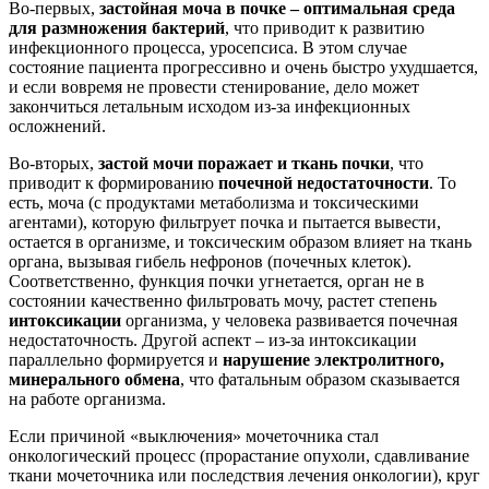
Во-первых,
застойная моча в почке – оптимальная среда
для размножения бактерий
, что приводит к развитию
инфекционного процесса, уросепсиса. В этом случае
состояние пациента прогрессивно и очень быстро ухудшается,
и если вовремя не провести стенирование, дело может
закончиться летальным исходом из-за инфекционных
осложнений.
Во-вторых,
застой мочи поражает и ткань почки
, что
приводит к формированию
почечной недостаточности
. То
есть, моча (с продуктами метаболизма и токсическими
агентами), которую фильтрует почка и пытается вывести,
остается в организме, и токсическим образом влияет на ткань
органа, вызывая гибель нефронов (почечных клеток).
Соответственно, функция почки угнетается, орган не в
состоянии качественно фильтровать мочу, растет степень
интоксикации
организма, у человека развивается почечная
недостаточность. Другой аспект – из-за интоксикации
параллельно формируется и
нарушение электролитного,
минерального обмена
, что фатальным образом сказывается
на работе организма.
Если причиной «выключения» мочеточника стал
онкологический процесс (прорастание опухоли, сдавливание
ткани мочеточника или последствия лечения онкологии), круг