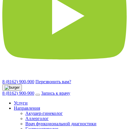
8 (8162) 900-900
Перезвонить вам?
8 (8162) 900-900
Запись к врачу
Услуги
Направления
Акушер-гинеколог
Аллерголог
Врач функциональной диагностики
Гастроэнтеролог