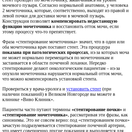
мочевого пузыря. Согласно нормальной анатомии, у человека
2 мочеточника, которые, соответственно, выходят из правой и
левой почки для доставки мочи в мочевой пузырь.
Конструкция позволяет
компенсировать недостающую
функцию мочеточника
и восстановить отток мочи, если
этому процессу что-то препятствует.
Фраза «стентирование мочеточника» значит, что в один или
оба мочеточника врач поставит стент. Эта процедура
показана
при патологических процессах
, из-за которых моча
не может нормально перемещаться по мочеточникам и
застаивается в области почечной лоханки. Нередко
стентирование делают онкологическим пациентам – из-за
опухоли мочеточника нарушается нормальный отток мочи,
что можно компенсировать установкой стента.
Провериться у врача-уролога и
установить стент
(при
наличии показаний) в Великом Новгороде вы можете в
клинике «Виво Клиник».
Пациенты часто путают термины
«стентирование почки»
и
«стентирование мочеточника»
, рассматривая эти фразы, как
синонимы. Это не совсем верно: под «стентированием почки»
зачастую подразумевается стентирование почечной артерии,
что имеет совершенно другие показания и выполняется для