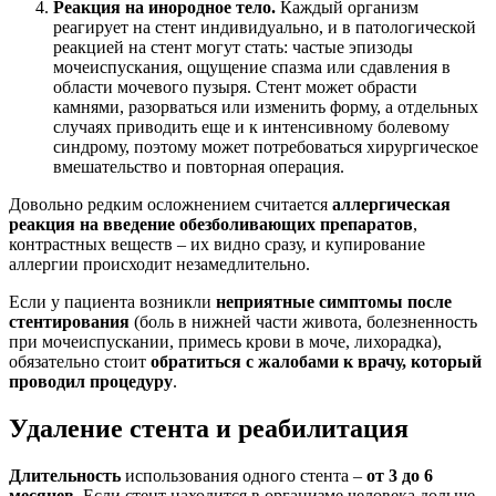
Реакция на инородное тело.
Каждый организм
реагирует на стент индивидуально, и в патологической
реакцией на стент могут стать: частые эпизоды
мочеиспускания, ощущение спазма или сдавления в
области мочевого пузыря. Стент может обрасти
камнями, разорваться или изменить форму, а отдельных
случаях приводить еще и к интенсивному болевому
синдрому, поэтому может потребоваться хирургическое
вмешательство и повторная операция.
Довольно редким осложнением считается
аллергическая
реакция на введение обезболивающих препаратов
,
контрастных веществ – их видно сразу, и купирование
аллергии происходит незамедлительно.
Если у пациента возникли
неприятные симптомы после
стентирования
(боль в нижней части живота, болезненность
при мочеиспускании, примесь крови в моче, лихорадка),
обязательно стоит
обратиться с жалобами к врачу, который
проводил процедуру
.
Удаление стента и реабилитация
Длительность
использования одного стента –
от 3 до 6
месяцев
. Если стент находится в организме человека дольше,