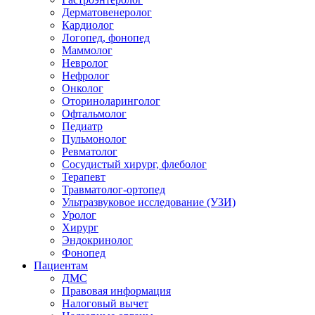
Дерматовенеролог
Кардиолог
Логопед, фонопед
Маммолог
Невролог
Нефролог
Онколог
Оториноларинголог
Офтальмолог
Педиатр
Пульмонолог
Ревматолог
Сосудистый хирург, флеболог
Терапевт
Травматолог-ортопед
Ультразвуковое исследование (УЗИ)
Уролог
Хирург
Эндокринолог
Фонопед
Пациентам
ДМС
Правовая информация
Налоговый вычет