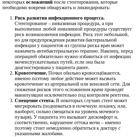
некоторых
осложнений
после стентирования, которые
необходимо вовремя обнаружить и ликвидировать:
Риск развития инфекционного процесса.
Стентирование – инвазивная процедура, а при
выполнении любой инвазивной процедуры существует
риск возникновения инфекции. Риск этот небольшой,
но для предупреждения развития бактериальной
инфекции у пациентов из группы риска врач может
назначить антибактериальную терапию. Наконец, перед
операцией обязательно нужно избавиться от инфекции
мочеиспускательных путей, если она была
диагностирована у пациента ранее.
Кровотечение.
Почки обильно кровоснабжаются,
именно поэтому любое действие может вызвать
кровотечение из артериальной или венозной сети. Для
снижения рисков этого осложнения врачи проводят
манипуляции исключительно под контролем рентгена.
Смещение стента.
В некоторых случаях стент может
мигрировать (подниматься в почечную лоханку, или,
наоборот, сильно смещаться на уровень мочевого
пузыря). У пациента это вызывает дискомфорт и,
соответственно, нарушение оттока мочи – именно
поэтому стоит немедленно обратиться к доктору с
указанными жалобами.