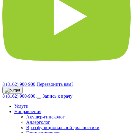
8 (8162) 900-900
Перезвонить вам?
8 (8162) 900-900
Запись к врачу
Услуги
Направления
Акушер-гинеколог
Аллерголог
Врач функциональной диагностики
Гастроэнтеролог