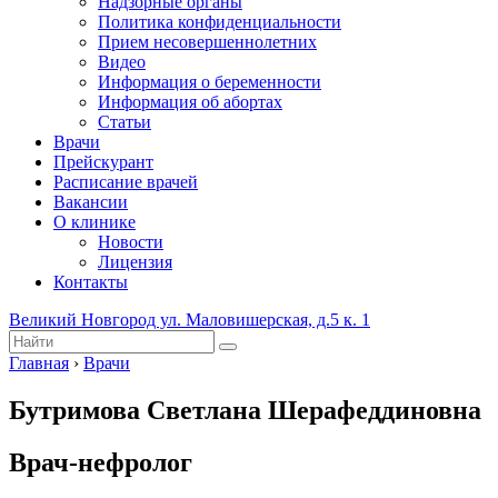
Надзорные органы
Политика конфиденциальности
Прием несовершеннолетних
Видео
Информация о беременности
Информация об абортах
Статьи
Врачи
Прейскурант
Расписание врачей
Вакансии
О клинике
Новости
Лицензия
Контакты
Великий Новгород ул. Маловишерская, д.5 к. 1
Главная
›
Врачи
Бутримова Светлана Шерафеддиновна
Врач-нефролог