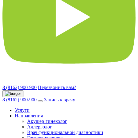
8 (8162) 900-900
Перезвонить вам?
8 (8162) 900-900
Запись к врачу
Услуги
Направления
Акушер-гинеколог
Аллерголог
Врач функциональной диагностики
Гастроэнтеролог