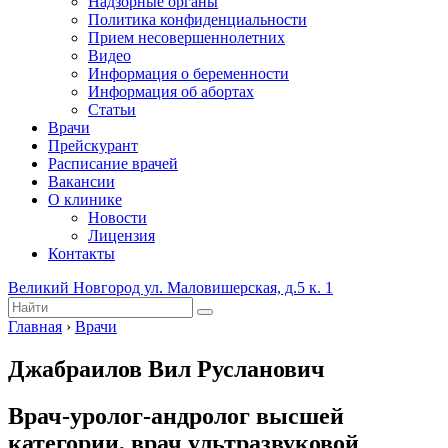
Надзорные органы
Политика конфиденциальности
Прием несовершеннолетних
Видео
Информация о беременности
Информация об абортах
Статьи
Врачи
Прейскурант
Расписание врачей
Вакансии
О клинике
Новости
Лицензия
Контакты
Великий Новгород ул. Маловишерская, д.5 к. 1
Главная
›
Врачи
Джабраилов Вил Русланович
Врач-уролог-андролог высшей
категории, врач ультразвуковой