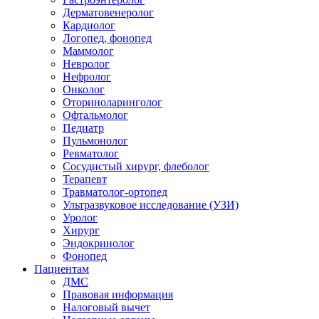
Дерматовенеролог
Кардиолог
Логопед, фонопед
Маммолог
Невролог
Нефролог
Онколог
Оториноларинголог
Офтальмолог
Педиатр
Пульмонолог
Ревматолог
Сосудистый хирург, флеболог
Терапевт
Травматолог-ортопед
Ультразвуковое исследование (УЗИ)
Уролог
Хирург
Эндокринолог
Фонопед
Пациентам
ДМС
Правовая информация
Налоговый вычет