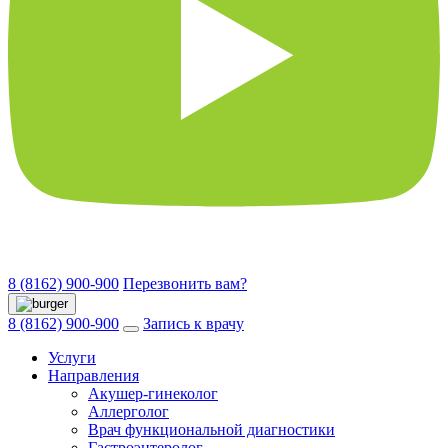
8 (8162) 900-900
Перезвонить вам?
8 (8162) 900-900
Запись к врачу
Услуги
Направления
Акушер-гинеколог
Аллерголог
Врач функциональной диагностики
Гастроэнтеролог