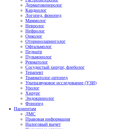
Дерматовенеролог
Кардиолог
Логопед, фонопед
Маммолог
Невролог
Нефролог
Онколог
Оториноларинголог
Офтальмолог
Педиатр
Пульмонолог
Ревматолог
Сосудистый хирург, флеболог
Терапевт
Травматолог-ортопед
Ультразвуковое исследование (УЗИ)
Уролог
Хирург
Эндокринолог
Фонопед
Пациентам
ДМС
Правовая информация
Налоговый вычет