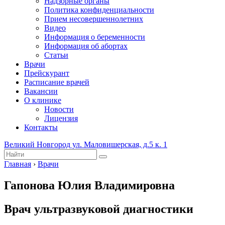
Надзорные органы
Политика конфиденциальности
Прием несовершеннолетних
Видео
Информация о беременности
Информация об абортах
Статьи
Врачи
Прейскурант
Расписание врачей
Вакансии
О клинике
Новости
Лицензия
Контакты
Великий Новгород ул. Маловишерская, д.5 к. 1
Главная
›
Врачи
Гапонова Юлия Владимировна
Врач ультразвуковой диагностики