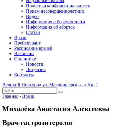
Надзорные органы
Политика конфиденциальности
Прием несовершеннолетних
Видео
Информация о беременности
Информация об абортах
Статьи
Врачи
Прейскурант
Расписание врачей
Вакансии
О клинике
Новости
Лицензия
Контакты
Великий Новгород ул. Маловишерская, д.5 к. 1
Главная
›
Врачи
Михалёва Анастасия Алексеевна
Врач-гастроэнтеролог