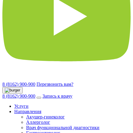
8 (8162) 900-900
Перезвонить вам?
8 (8162) 900-900
Запись к врачу
Услуги
Направления
Акушер-гинеколог
Аллерголог
Врач функциональной диагностики
Гастроэнтеролог