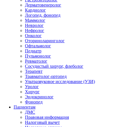
Дерматовенеролог
Кардиолог
Логопед, фонопед
Маммолог
Невролог
Нефролог
Онколог
Оториноларинголог
Офтальмолог
Педиатр
Пульмонолог
Ревматолог
Сосудистый хирург, флеболог
Терапевт
Травматолог-ортопед
Ультразвуковое исследование (УЗИ)
Уролог
Хирург
Эндокринолог
Фонопед
Пациентам
ДМС
Правовая информация
Налоговый вычет