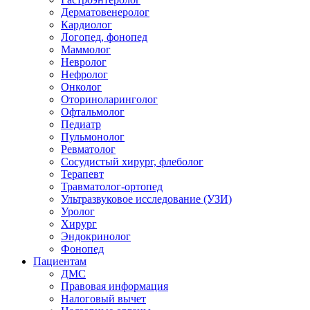
Дерматовенеролог
Кардиолог
Логопед, фонопед
Маммолог
Невролог
Нефролог
Онколог
Оториноларинголог
Офтальмолог
Педиатр
Пульмонолог
Ревматолог
Сосудистый хирург, флеболог
Терапевт
Травматолог-ортопед
Ультразвуковое исследование (УЗИ)
Уролог
Хирург
Эндокринолог
Фонопед
Пациентам
ДМС
Правовая информация
Налоговый вычет