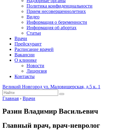
Надзорные органы
Политика конфиденциальности
Прием несовершеннолетних
Видео
Информация о беременности
Информация об абортах
Статьи
Врачи
Прейскурант
Расписание врачей
Вакансии
О клинике
Новости
Лицензия
Контакты
Великий Новгород ул. Маловишерская, д.5 к. 1
Главная
›
Врачи
Разин Владимир Васильевич
Главный врач, врач-невролог