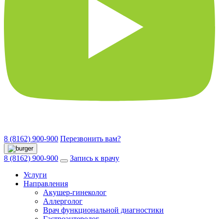
8 (8162) 900-900
Перезвонить вам?
8 (8162) 900-900
Запись к врачу
Услуги
Направления
Акушер-гинеколог
Аллерголог
Врач функциональной диагностики
Гастроэнтеролог