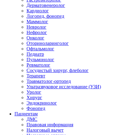
Дерматовенеролог
Кардиолог
Логопед, фонопед
Маммолог
Невролог
Нефролог
Онколог
Оториноларинголог
Офтальмолог
Педиатр
Пульмонолог
Ревматолог
Сосудистый хирург, флеболог
Терапевт
Травматолог-ортопед
Ультразвуковое исследование (УЗИ)
Уролог
Хирург
Эндокринолог
Фонопед
Пациентам
ДМС
Правовая информация
Налоговый вычет