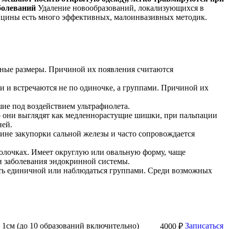
аболеваний
Удаление новообразований, локализующихся в
дицины есть много эффективных, малоинвазивных методик.
зные размеры. Причиной их появления считаются
и и встречаются не по одиночке, а группами. Причиной их
шие под воздействием ультрафиолета.
но они выглядят как медленнорастущие шишки, при пальпации
ней.
ине закупорки сальной железы и часто сопровождается
болочках. Имеет округлую или овальную форму, чаще
и заболевания эндокринной системы.
ыть единичной или наблюдаться группами. Среди возможных
1см (до 10 образований включительно)
Записаться
4000 ₽