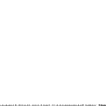
оложены в области лица и шеи, то и косметический дефект
. Они