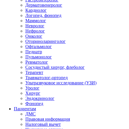
Дерматовенеролог
Кардиолог
Логопед, фонопед
Маммолог
Невролог
Нефролог
Онколог
Оториноларинголог
Офтальмолог
Педиатр
Пульмонолог
Ревматолог
Сосудистый хирург, флеболог
Терапевт
Травматолог-ортопед
Ультразвуковое исследование (УЗИ)
Уролог
Хирург
Эндокринолог
Фонопед
Пациентам
ДМС
Правовая информация
Налоговый вычет