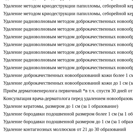
Удаление методом криодеструкции папилломы, себорейной кер
Удаление методом криодеструкции папилломы, себорейной кер
Удаление радиоволновым методом доброкачественных новообраз
Удаление радиоволновым методом доброкачественных новообразо
Удаление радиоволновым методом доброкачественных новообраз
Удаление радиоволновым методом доброкачественных новообраз
Удаление радиоволновым методом доброкачественных новообразо
Удаление радиоволновым методом доброкачественных новообразо
Удаление радиоволновым методом доброкачественных новообра
Удаление доброкачественных новообразований кожи более 1 см 
Удаление доброкачественных новообразований кожи до 1 см (за
Приём дерматовенеролога первичный *в т.ч. спустя 30 дней от
Консультация врача-дерматолога перед удалением новообразо
Удаление кератомы, размером до 1 см (за 1 образование)
Удаление бородавки подошвенной размером более 1 см (за 1 об
Удаление бородавки подошвенной размером до 1 см (за 1 образ
Удаление контагиозных моллюсков от 21 до 30 образований