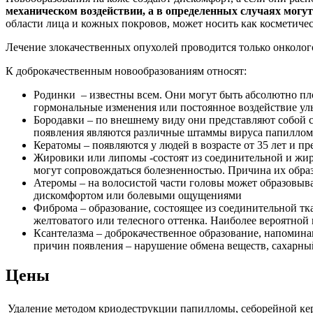
механическом воздействии, а в определенных случаях могу
области лица и кожных покровов, может носить как косметиче
Лечение злокачественных опухолей проводится только онколог
К доброкачественным новообразованиям относят:
Родинки – известны всем. Они могут быть абсолютно пл
гормональные изменения или постоянное воздействие ул
Бородавки – по внешнему виду они представляют собой с
появления являются различные штаммы вируса папиллом
Кератомы – появляются у людей в возрасте от 35 лет и 
Жировики или липомы -состоят из соединительной и жир
могут сопровождаться болезненностью. Причина их обра
Атеромы – на волосистой части головы может образовыва
дискомфортом или болевыми ощущениями
Фиброма – образование, состоящее из соединительной тк
желтоватого или телесного оттенка. Наиболее вероятно
Ксантелазма – доброкачественное образование, напомин
причин появления – нарушение обмена веществ, сахарный
Цены
Удаление методом криодеструкции папилломы, себорейной кер