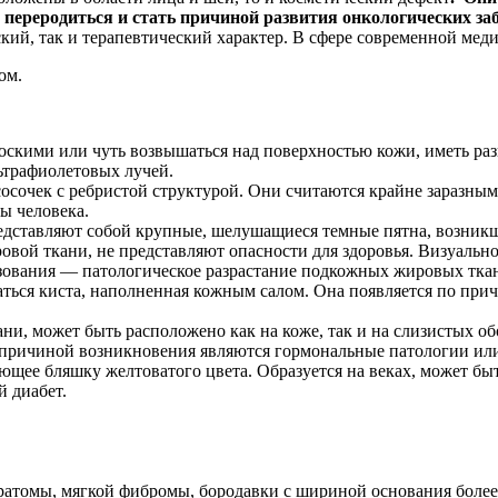
т переродиться и стать причиной развития онкологических з
ский, так и терапевтический характер. В сфере современной ме
ом.
оскими или чуть возвышаться над поверхностью кожи, иметь ра
ьтрафиолетовых лучей.
осочек с ребристой структурой. Они считаются крайне заразным
ы человека.
представляют собой крупные, шелушащиеся темные пятна, возник
овой ткани, не представляют опасности для здоровья. Визуаль
зования — патологическое разрастание подкожных жировых тка
ться киста, наполненная кожным салом. Она появляется по прич
ани, может быть расположено как на коже, так и на слизистых о
й причиной возникновения являются гормональные патологии ил
ающее бляшку желтоватого цвета. Образуется на веках, может б
 диабет.
атомы, мягкой фибромы, бородавки с шириной основания более 