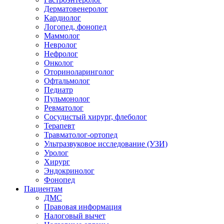
Дерматовенеролог
Кардиолог
Логопед, фонопед
Маммолог
Невролог
Нефролог
Онколог
Оториноларинголог
Офтальмолог
Педиатр
Пульмонолог
Ревматолог
Сосудистый хирург, флеболог
Терапевт
Травматолог-ортопед
Ультразвуковое исследование (УЗИ)
Уролог
Хирург
Эндокринолог
Фонопед
Пациентам
ДМС
Правовая информация
Налоговый вычет