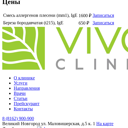
Цены
Смесь аллергенов плесени (mm1), IgE
Записаться
1600 ₽
Береза бородавчатая (t215), IgE
Записаться
650 ₽
О клинике
Услуги
Направления
Врачи
Статьи
Прейскурант
Контакты
8 (8162) 900-900
Великий Новгород
ул. Маловишерская, д.5 к. 1
На карте