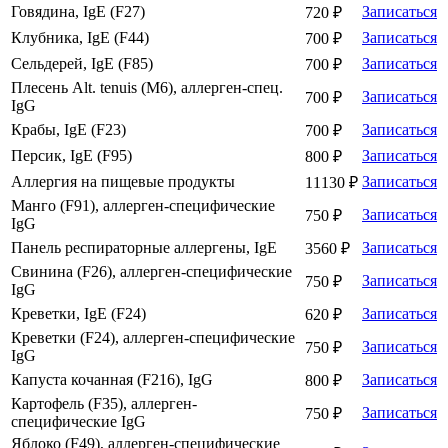
Говядина, IgE (F27)
Записаться
720 ₽
Клубника, IgE (F44)
Записаться
700 ₽
Сельдерей, IgE (F85)
Записаться
700 ₽
Плесень Alt. tenuis (М6), аллерген-спец.
Записаться
700 ₽
IgG
Крабы, IgE (F23)
Записаться
700 ₽
Персик, IgE (F95)
Записаться
800 ₽
Аллергия на пищевые продукты
Записаться
11130 ₽
Манго (F91), аллерген-специфические
Записаться
750 ₽
IgG
Панель респираторные аллергены, IgE
Записаться
3560 ₽
Свинина (F26), аллерген-специфические
Записаться
750 ₽
IgG
Креветки, IgE (F24)
Записаться
620 ₽
Креветки (F24), аллерген-специфические
Записаться
750 ₽
IgG
Капуста кочанная (F216), IgG
Записаться
800 ₽
Картофель (F35), аллерген-
Записаться
750 ₽
специфические IgG
Яблоко (F49), аллерген-специфические