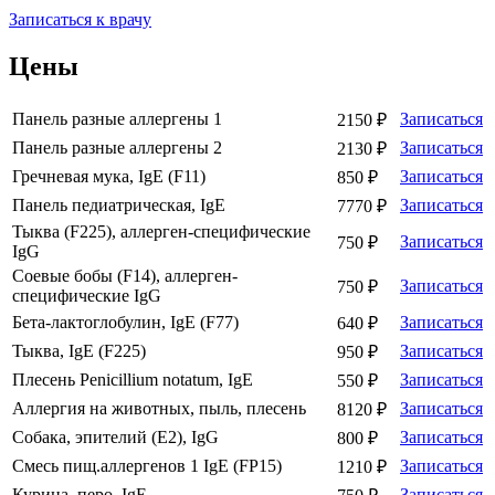
Записаться к врачу
Цены
Панель разные аллергены 1
Записаться
2150 ₽
Панель разные аллергены 2
Записаться
2130 ₽
Гречневая мука, IgE (F11)
Записаться
850 ₽
Панель педиатрическая, IgE
Записаться
7770 ₽
Тыква (F225), аллерген-специфические
Записаться
750 ₽
IgG
Соевые бобы (F14), аллерген-
Записаться
750 ₽
специфические IgG
Бета-лактоглобулин, IgE (F77)
Записаться
640 ₽
Тыква, IgE (F225)
Записаться
950 ₽
Плесень Penicillium notatum, IgE
Записаться
550 ₽
Аллергия на животных, пыль, плесень
Записаться
8120 ₽
Собака, эпителий (Е2), IgG
Записаться
800 ₽
Смесь пищ.аллергенов 1 IgE (FP15)
Записаться
1210 ₽
Курица, перо, IgE
Записаться