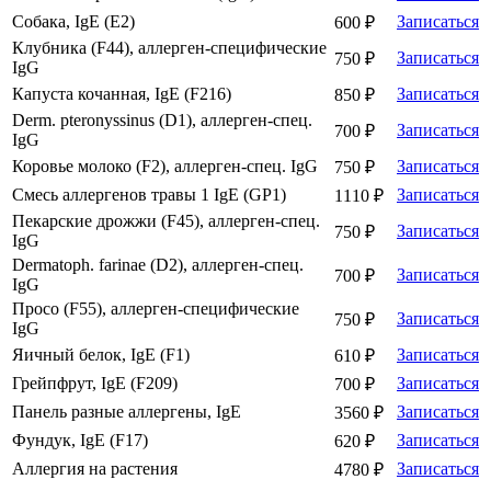
Собака, IgE (E2)
Записаться
600 ₽
Клубника (F44), аллерген-специфические
Записаться
750 ₽
IgG
Капуста кочанная, IgE (F216)
Записаться
850 ₽
Derm. pteronyssinus (D1), аллерген-спец.
Записаться
700 ₽
IgG
Коровье молоко (F2), аллерген-спец. IgG
Записаться
750 ₽
Смесь аллергенов травы 1 IgE (GP1)
Записаться
1110 ₽
Пекарские дрожжи (F45), аллерген-спец.
Записаться
750 ₽
IgG
Dermatoph. farinae (D2), аллерген-спец.
Записаться
700 ₽
IgG
Просо (F55), аллерген-специфические
Записаться
750 ₽
IgG
Яичный белок, IgE (F1)
Записаться
610 ₽
Грейпфрут, IgE (F209)
Записаться
700 ₽
Панель разные аллергены, IgE
Записаться
3560 ₽
Фундук, IgE (F17)
Записаться
620 ₽
Аллергия на растения
Записаться
4780 ₽