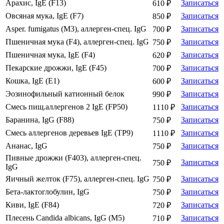
Арахис, IgE (F13)
Записаться
610 ₽
Овсяная мука, IgE (F7)
Записаться
850 ₽
Asper. fumigatus (М3), аллерген-спец. IgG
Записаться
700 ₽
Пшеничная мука (F4), аллерген-спец. IgG
Записаться
750 ₽
Пшеничная мука, IgE (F4)
Записаться
620 ₽
Пекарские дрожжи, IgE (F45)
Записаться
700 ₽
Кошка, IgE (E1)
Записаться
600 ₽
Эозинофильный катионный белок
Записаться
990 ₽
Смесь пищ.аллергенов 2 IgE (FP50)
Записаться
1110 ₽
Баранина, IgG (F88)
Записаться
750 ₽
Смесь аллергенов деревьев IgE (TP9)
Записаться
1110 ₽
Ананас, IgG
Записаться
750 ₽
Пивные дрожжи (F403), аллерген-спец.
Записаться
750 ₽
IgG
Яичный желток (F75), аллерген-спец. IgG
Записаться
750 ₽
Бета-лактоглобулин, IgG
Записаться
750 ₽
Киви, IgE (F84)
Записаться
720 ₽
Плесень Candida albicans, IgG (M5)
Записаться
710 ₽