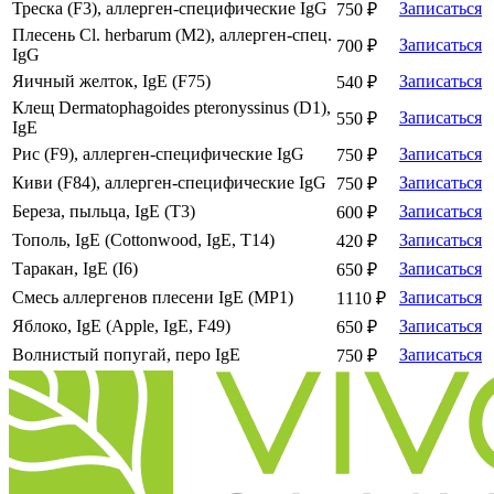
Треска (F3), аллерген-специфические IgG
Записаться
750 ₽
Плесень Cl. herbarum (М2), аллерген-спец.
Записаться
700 ₽
IgG
Яичный желток, IgE (F75)
Записаться
540 ₽
Клещ Dermatophagoides pteronyssinus (D1),
Записаться
550 ₽
IgE
Рис (F9), аллерген-специфические IgG
Записаться
750 ₽
Киви (F84), аллерген-специфические IgG
Записаться
750 ₽
Береза, пыльца, IgE (Т3)
Записаться
600 ₽
Тополь, IgE (Cottonwood, IgE, T14)
Записаться
420 ₽
Таракан, IgE (I6)
Записаться
650 ₽
Смесь аллергенов плесени IgE (MP1)
Записаться
1110 ₽
Яблоко, IgE (Apple, IgE, F49)
Записаться
650 ₽
Волнистый попугай, перо IgE
Записаться
750 ₽