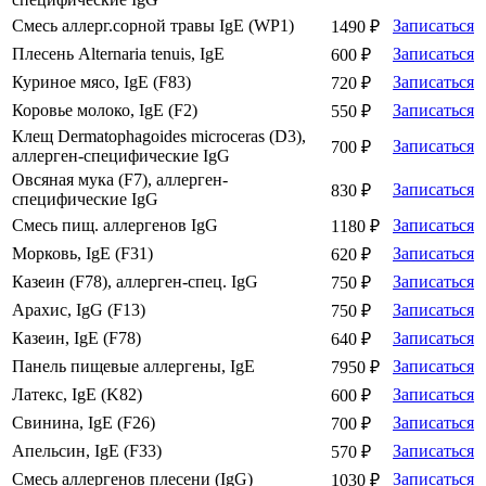
Смесь аллерг.сорной травы IgE (WP1)
Записаться
1490 ₽
Плесень Alternaria tenuis, IgE
Записаться
600 ₽
Куриное мясо, IgE (F83)
Записаться
720 ₽
Коровье молоко, IgE (F2)
Записаться
550 ₽
Клещ Dermatophagoides microceras (D3),
Записаться
700 ₽
аллерген-специфические IgG
Овсяная мука (F7), аллерген-
Записаться
830 ₽
специфические IgG
Смесь пищ. аллергенов IgG
Записаться
1180 ₽
Морковь, IgE (F31)
Записаться
620 ₽
Казеин (F78), аллерген-спец. IgG
Записаться
750 ₽
Арахис, IgG (F13)
Записаться
750 ₽
Казеин, IgE (F78)
Записаться
640 ₽
Панель пищевые аллергены, IgE
Записаться
7950 ₽
Латекс, IgE (K82)
Записаться
600 ₽
Свинина, IgE (F26)
Записаться
700 ₽
Апельсин, IgE (F33)
Записаться
570 ₽
Смесь аллергенов плесени (IgG)
Записаться
1030 ₽