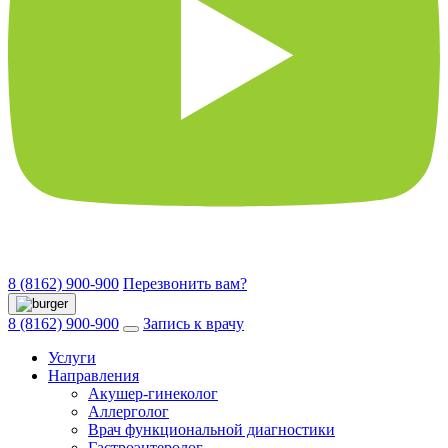
8 (8162) 900-900
Перезвонить вам?
8 (8162) 900-900
Запись к врачу
Услуги
Направления
Акушер-гинеколог
Аллерголог
Врач функциональной диагностики
Гастроэнтеролог