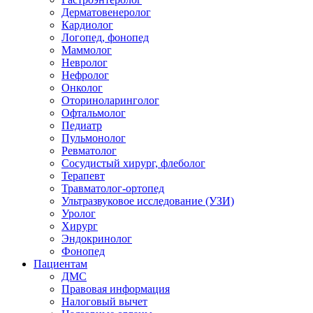
Дерматовенеролог
Кардиолог
Логопед, фонопед
Маммолог
Невролог
Нефролог
Онколог
Оториноларинголог
Офтальмолог
Педиатр
Пульмонолог
Ревматолог
Сосудистый хирург, флеболог
Терапевт
Травматолог-ортопед
Ультразвуковое исследование (УЗИ)
Уролог
Хирург
Эндокринолог
Фонопед
Пациентам
ДМС
Правовая информация
Налоговый вычет