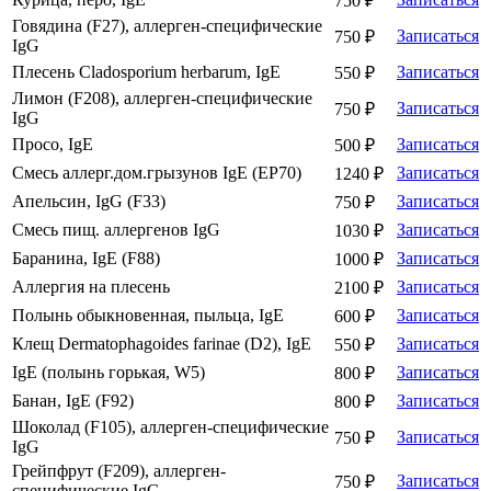
750 ₽
Говядина (F27), аллерген-специфические
Записаться
750 ₽
IgG
Плесень Cladosporium herbarum, IgE
Записаться
550 ₽
Лимон (F208), аллерген-специфические
Записаться
750 ₽
IgG
Просо, IgE
Записаться
500 ₽
Смесь аллерг.дом.грызунов IgE (EP70)
Записаться
1240 ₽
Апельсин, IgG (F33)
Записаться
750 ₽
Смесь пищ. аллергенов IgG
Записаться
1030 ₽
Баранина, IgE (F88)
Записаться
1000 ₽
Аллергия на плесень
Записаться
2100 ₽
Полынь обыкновенная, пыльца, IgE
Записаться
600 ₽
Клещ Dermatophagoides farinae (D2), IgE
Записаться
550 ₽
IgE (полынь горькая, W5)
Записаться
800 ₽
Банан, IgE (F92)
Записаться
800 ₽
Шоколад (F105), аллерген-специфические
Записаться
750 ₽
IgG
Грейпфрут (F209), аллерген-
Записаться
750 ₽
специфические IgG