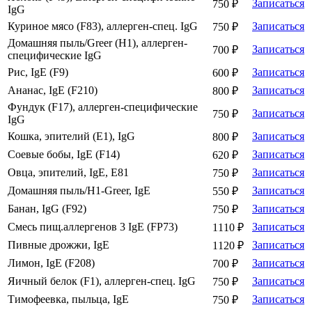
Записаться
750 ₽
IgG
Куриное мясо (F83), аллерген-спец. IgG
Записаться
750 ₽
Домашняя пыль/Greer (Н1), аллерген-
Записаться
700 ₽
специфические IgG
Рис, IgE (F9)
Записаться
600 ₽
Ананас, IgE (F210)
Записаться
800 ₽
Фундук (F17), аллерген-специфические
Записаться
750 ₽
IgG
Кошка, эпителий (Е1), IgG
Записаться
800 ₽
Соевые бобы, IgE (F14)
Записаться
620 ₽
Овца, эпителий, IgE, Е81
Записаться
750 ₽
Домашняя пыль/H1-Greer, IgE
Записаться
550 ₽
Банан, IgG (F92)
Записаться
750 ₽
Смесь пищ.аллергенов 3 IgE (FP73)
Записаться
1110 ₽
Пивные дрожжи, IgE
Записаться
1120 ₽
Лимон, IgE (F208)
Записаться
700 ₽
Яичный белок (F1), аллерген-спец. IgG
Записаться
750 ₽
Тимофеевка, пыльца, IgE
Записаться
750 ₽