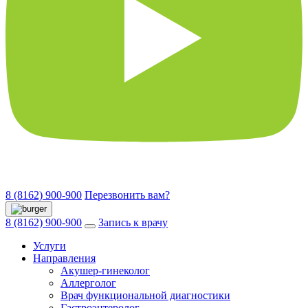
8 (8162) 900-900
Перезвонить вам?
8 (8162) 900-900
Запись к врачу
Услуги
Направления
Акушер-гинеколог
Аллерголог
Врач функциональной диагностики
Гастроэнтеролог