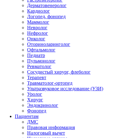
Дерматовенеролог
Кардиолог
Логопед, фонопед
Маммолог
Невролог
Нефролог
Онколог
Оториноларинголог
Офтальмолог
Педиатр
Пульмонолог
Ревматолог
Сосудистый хирург, флеболог
Терапевт
Травматолог-ортопед
Ультразвуковое исследование (УЗИ)
Уролог
Хирург
Эндокринолог
Фонопед
Пациентам
ДМС
Правовая информация
Налоговый вычет