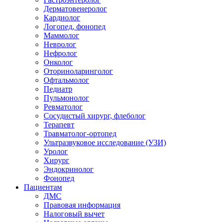
Дерматовенеролог
Кардиолог
Логопед, фонопед
Маммолог
Невролог
Нефролог
Онколог
Оториноларинголог
Офтальмолог
Педиатр
Пульмонолог
Ревматолог
Сосудистый хирург, флеболог
Терапевт
Травматолог-ортопед
Ультразвуковое исследование (УЗИ)
Уролог
Хирург
Эндокринолог
Фонопед
Пациентам
ДМС
Правовая информация
Налоговый вычет