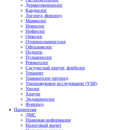
Дерматовенеролог
Кардиолог
Логопед, фонопед
Маммолог
Невролог
Нефролог
Онколог
Оториноларинголог
Офтальмолог
Педиатр
Пульмонолог
Ревматолог
Сосудистый хирург, флеболог
Терапевт
Травматолог-ортопед
Ультразвуковое исследование (УЗИ)
Уролог
Хирург
Эндокринолог
Фонопед
Пациентам
ДМС
Правовая информация
Налоговый вычет