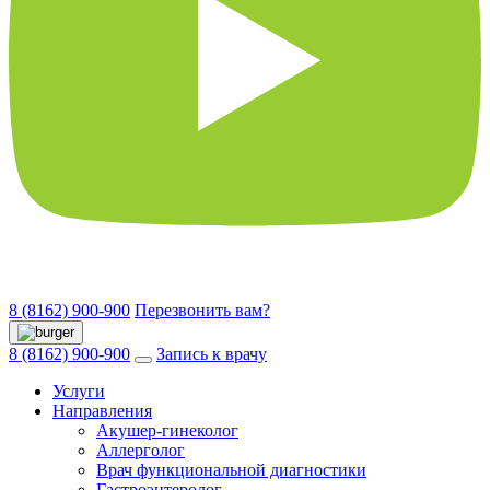
8 (8162) 900-900
Перезвонить вам?
8 (8162) 900-900
Запись к врачу
Услуги
Направления
Акушер-гинеколог
Аллерголог
Врач функциональной диагностики
Гастроэнтеролог