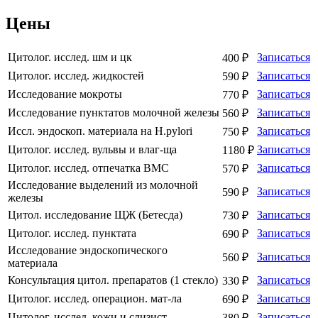
Цены
Цитолог. исслед. шм и цк
Записаться
400 ₽
Цитолог. исслед. жидкостей
Записаться
590 ₽
Исследование мокроты
Записаться
770 ₽
Исследование пунктатов молочной железы
Записаться
560 ₽
Иссл. эндоскоп. материала на H.pylori
Записаться
750 ₽
Цитолог. исслед. вульвы и влаг-ща
Записаться
1180 ₽
Цитолог. исслед. отпечатка ВМС
Записаться
570 ₽
Исследование выделений из молочной
Записаться
590 ₽
железы
Цитол. исследование ЩЖ (Бетесда)
Записаться
730 ₽
Цитолог. исслед. пунктата
Записаться
690 ₽
Исследование эндоскопического
Записаться
560 ₽
материала
Консультация цитол. препаратов (1 стекло)
Записаться
330 ₽
Цитолог. исслед. операцион. мат-ла
Записаться
690 ₽
Цитолог. исслед. кожи и слизист.
Записаться
380 ₽