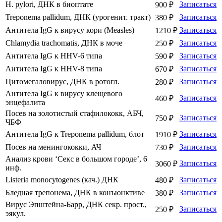
H. pylori, ДНК в биоптате
Записаться
900 ₽
Treponema pallidum, ДНК (урогенит. тракт)
Записаться
380 ₽
Антитела IgG к вирусу кори (Measles)
Записаться
1210 ₽
Chlamydia trachomatis, ДНК в моче
Записаться
250 ₽
Антитела IgG к HHV-6 типа
Записаться
590 ₽
Антитела IgG к HHV-8 типа
Записаться
670 ₽
Цитомегаловирус, ДНК в ротогл.
Записаться
280 ₽
Антитела IgG к вирусу клещевого
Записаться
460 ₽
энцефалита
Посев на золотистый стафилококк, АБЧ,
Записаться
750 ₽
ЧБФ
Антитела IgG к Treponema pallidum, блот
Записаться
1910 ₽
Посев на менингококки, АЧ
Записаться
730 ₽
Анализ крови ‘Секс в большом городе’, 6
Записаться
3060 ₽
инф.
Listeria monocytogenes (кач.) ДНК
Записаться
480 ₽
Бледная трепонема, ДНК в конъюнктиве
Записаться
380 ₽
Вирус Эпштейна-Барр, ДНК секр. прост.,
Записаться
250 ₽
эякул.