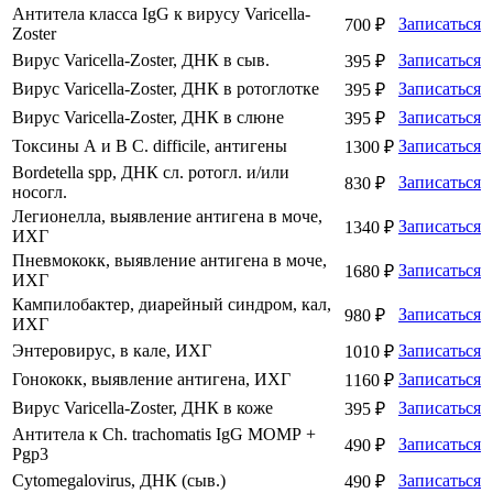
Антитела класса IgG к вирусу Varicella-
Записаться
700 ₽
Zoster
Вирус Varicella-Zoster, ДНК в сыв.
Записаться
395 ₽
Вирус Varicella-Zoster, ДНК в ротоглотке
Записаться
395 ₽
Вирус Varicella-Zoster, ДНК в слюне
Записаться
395 ₽
Токсины А и В C. difficile, антигены
Записаться
1300 ₽
Bordetella spp, ДНК сл. ротогл. и/или
Записаться
830 ₽
носогл.
Легионелла, выявление антигена в моче,
Записаться
1340 ₽
ИХГ
Пневмококк, выявление антигена в моче,
Записаться
1680 ₽
ИХГ
Кампилобактер, диарейный синдром, кал,
Записаться
980 ₽
ИХГ
Энтеровирус, в кале, ИХГ
Записаться
1010 ₽
Гонококк, выявление антигена, ИХГ
Записаться
1160 ₽
Вирус Varicella-Zoster, ДНК в коже
Записаться
395 ₽
Антитела к Ch. trachomatis IgG МОМР +
Записаться
490 ₽
Pgp3
Cytomegalovirus, ДНК (сыв.)
Записаться
490 ₽