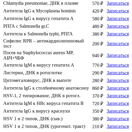
Chlamydia pneumoniae, ДНК в плазме
Записаться
570 ₽
Антитела IgG к Mycoplasma hominis
Записаться
420 ₽
Антитела IgG к вирусу гепатита А
Записаться
580 ₽
РПГА с Salmonella gr.С
Записаться
480 ₽
Антитела к Salmonella typhi, РПГА
Записаться
380 ₽
Сифилис RPR – антикардиолипиновый
Записаться
200 ₽
тест
Посев на Staphylococcus aureus МР,
Записаться
940 ₽
АБЧ+ЧБФ
Антитела IgM к вирусу гепатита А
Записаться
770 ₽
Листерии, ДНК в ротоглотке
Записаться
290 ₽
Цитомегаловирус, ДНК в выпоте
Записаться
280 ₽
Антитела IgG к столбнячному анатоксину
Записаться
860 ₽
HSV-1, 2 типирование, ДНК в ротогл.
Записаться
370 ₽
Антитела IgM к HBc вируса гепатита B
Записаться
720 ₽
Антитела IgG к вирусу краснухи
Записаться
350 ₽
HSV 1 и 2 типов, ДНК (сыв.)
Записаться
380 ₽
HSV 1 и 2 типов, ДНК (урогенит. тракт)
Записаться
210 ₽