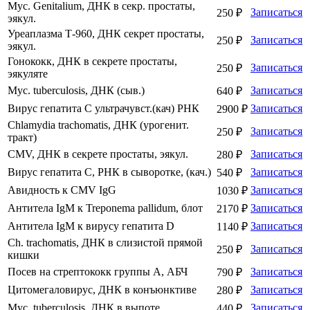
Myc. Genitalium, ДНК в секр. простаты,
Записаться
250 ₽
эякул.
Уреаплазма Т-960, ДНК секрет простаты,
Записаться
250 ₽
эякул.
Гонококк, ДНК в секрете простаты,
Записаться
250 ₽
эякуляте
Myc. tuberculosis, ДНК (сыв.)
Записаться
640 ₽
Вирус гепатита С ультрачувст.(кач) РНК
Записаться
2900 ₽
Chlamydia trachomatis, ДНК (урогенит.
Записаться
250 ₽
тракт)
CMV, ДНК в секрете простаты, эякул.
Записаться
280 ₽
Вирус гепатита С, РНК в сыворотке, (кач.)
Записаться
540 ₽
Авидность к CMV IgG
Записаться
1030 ₽
Антитела IgM к Treponema pallidum, блот
Записаться
2170 ₽
Антитела IgM к вирусу гепатита D
Записаться
1140 ₽
Ch. trachomatis, ДНК в слизистой прямой
Записаться
250 ₽
кишки
Посев на стрептококк группы А, АБЧ
Записаться
790 ₽
Цитомегаловирус, ДНК в конъюнктиве
Записаться
280 ₽
Myc. tuberculosis, ДНК в выпоте
Записаться
440 ₽