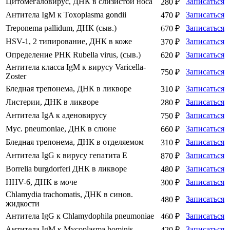
Цитомегаловирус, ДНК в слизистой носа
Записаться
280 ₽
Антитела IgМ к Тoxoplasma gondii
Записаться
470 ₽
Treponema pallidum, ДНК (сыв.)
Записаться
670 ₽
HSV-1, 2 типирование, ДНК в коже
Записаться
370 ₽
Определение РНК Rubella virus, (сыв.)
Записаться
620 ₽
Антитела класса IgM к вирусу Varicella-
Записаться
750 ₽
Zoster
Бледная трепонема, ДНК в ликворе
Записаться
310 ₽
Листерии, ДНК в ликворе
Записаться
280 ₽
Антитела IgA к аденовирусу
Записаться
750 ₽
Myc. pneumoniae, ДНК в слюне
Записаться
660 ₽
Бледная трепонема, ДНК в отделяемом
Записаться
310 ₽
Антитела IgG к вирусу гепатита E
Записаться
870 ₽
Вorrelia burgdorferi ДНК в ликворе
Записаться
480 ₽
HHV-6, ДНК в моче
Записаться
300 ₽
Chlamydia trachomatis, ДНК в синов.
Записаться
480 ₽
жидкости
Антитела IgG к Chlamydophila pneumoniae
Записаться
460 ₽
Антитела IgМ к Mycoplasma hominis
Записаться
420 ₽