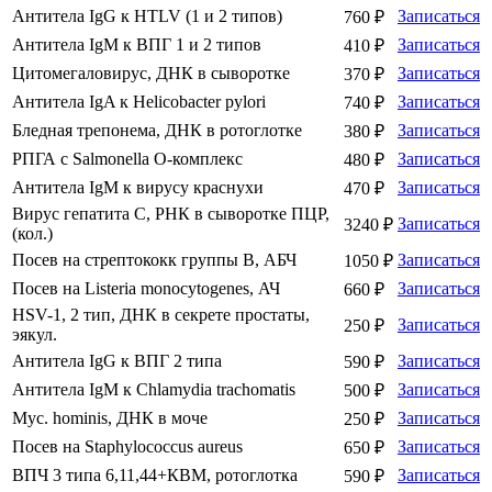
Антитела IgG к HTLV (1 и 2 типов)
Записаться
760 ₽
Антитела IgМ к ВПГ 1 и 2 типов
Записаться
410 ₽
Цитомегаловирус, ДНК в сыворотке
Записаться
370 ₽
Антитела IgA к Helicobacter рylori
Записаться
740 ₽
Бледная трепонема, ДНК в ротоглотке
Записаться
380 ₽
РПГА с Salmonella O-комплекс
Записаться
480 ₽
Антитела IgМ к вирусу краснухи
Записаться
470 ₽
Вирус гепатита С, РНК в сыворотке ПЦР,
Записаться
3240 ₽
(кол.)
Посев на стрептококк группы В, АБЧ
Записаться
1050 ₽
Посев на Listeria monocytogenes, АЧ
Записаться
660 ₽
HSV-1, 2 тип, ДНК в секрете простаты,
Записаться
250 ₽
эякул.
Антитела IgG к ВПГ 2 типа
Записаться
590 ₽
Антитела IgM к Chlamydia trachomatis
Записаться
500 ₽
Myc. hominis, ДНК в моче
Записаться
250 ₽
Посев на Staphylococcus aureus
Записаться
650 ₽
ВПЧ 3 типа 6,11,44+КВМ, ротоглотка
Записаться
590 ₽