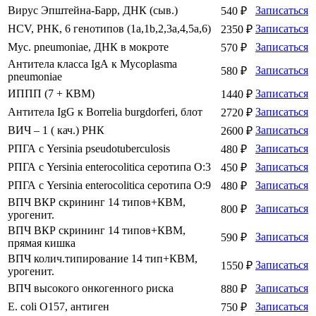
Вирус Эпштейна-Барр, ДНК (сыв.)
Записаться
540 ₽
HCV, РНК, 6 генотипов (1а,1b,2,3а,4,5а,6)
Записаться
2350 ₽
Myc. pneumoniae, ДНК в мокроте
Записаться
570 ₽
Антитела класса IgА к Mycoplasma
Записаться
580 ₽
pneumoniae
ИППП (7 + КВМ)
Записаться
1440 ₽
Антитела IgG к Borrelia burgdorferi, блот
Записаться
2720 ₽
ВИЧ – 1 ( кач.) РНК
Записаться
2600 ₽
РПГА с Yersinia pseudotuberculosis
Записаться
480 ₽
РПГА с Yersinia еnterocolitica серотипа О:3
Записаться
450 ₽
РПГА с Yersinia еnterocolitica серотипа О:9
Записаться
480 ₽
ВПЧ ВКР скрининг 14 типов+КВМ,
Записаться
800 ₽
урогенит.
ВПЧ ВКР скрининг 14 типов+КВМ,
Записаться
590 ₽
прямая кишка
ВПЧ колич.типирование 14 тип+КВМ,
Записаться
1550 ₽
урогенит.
ВПЧ высокого онкогенного риска
Записаться
880 ₽
E. coli O157, антиген
Записаться
750 ₽