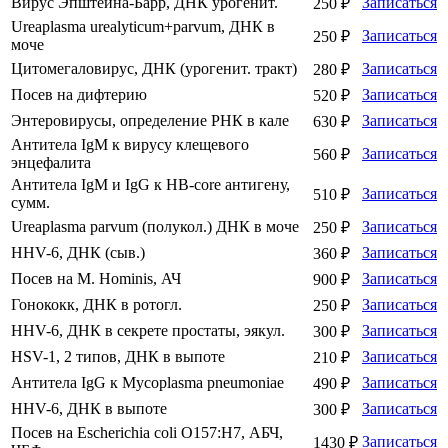
Вирус Эпштейна-Барр, ДНК урогенит.
Записаться
250 ₽
Ureaplasma urealyticum+parvum, ДНК в
Записаться
250 ₽
моче
Цитомегаловирус, ДНК (урогенит. тракт)
Записаться
280 ₽
Посев на дифтерию
Записаться
520 ₽
Энтеровирусы, определение РНК в кале
Записаться
630 ₽
Антитела IgM к вирусу клещевого
Записаться
560 ₽
энцефалита
Антитела IgM и IgG к HB-core антигену,
Записаться
510 ₽
сумм.
Ureaplasma parvum (полукол.) ДНК в моче
Записаться
250 ₽
HHV-6, ДНК (сыв.)
Записаться
360 ₽
Посев на M. Hominis, АЧ
Записаться
900 ₽
Гонококк, ДНК в ротогл.
Записаться
250 ₽
HHV-6, ДНК в секрете простаты, эякул.
Записаться
300 ₽
HSV-1, 2 типов, ДНК в выпоте
Записаться
210 ₽
Антитела IgG к Mycoplasma pneumoniae
Записаться
490 ₽
HHV-6, ДНК в выпоте
Записаться
300 ₽
Посев на Escherichia coli O157:H7, АБЧ,
Записаться
1430 ₽