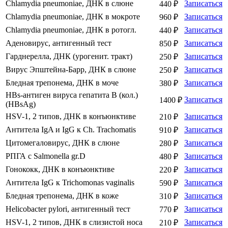
Chlamydia pneumoniae, ДНК в слюне
Записаться
440 ₽
Chlamydia pneumoniae, ДНК в мокроте
Записаться
960 ₽
Chlamydia pneumoniae, ДНК в ротогл.
Записаться
440 ₽
Аденовирус, антигенный тест
Записаться
850 ₽
Гарднерелла, ДНК (урогенит. тракт)
Записаться
250 ₽
Вирус Эпштейна-Барр, ДНК в слюне
Записаться
250 ₽
Бледная трепонема, ДНК в моче
Записаться
380 ₽
HBs-антиген вируса гепатита В (кол.)
Записаться
1400 ₽
(HBsAg)
HSV-1, 2 типов, ДНК в конъюнктиве
Записаться
210 ₽
Антитела IgA и IgG к Ch. Trachomatis
Записаться
910 ₽
Цитомегаловирус, ДНК в слюне
Записаться
280 ₽
РПГА с Salmonella gr.D
Записаться
480 ₽
Гонококк, ДНК в конъюнктиве
Записаться
220 ₽
Антитела IgG к Trichomonas vaginalis
Записаться
590 ₽
Бледная трепонема, ДНК в коже
Записаться
310 ₽
Helicobacter pylori, антигенный тест
Записаться
770 ₽
HSV-1, 2 типов, ДНК в слизистой носа
Записаться
210 ₽