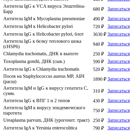
Антитела IgG к VCA вируса Эпштейна-
Записаться
680 ₽
Барр
Антитела IgM к Mycoplasma pneumoniae
Записаться
490 ₽
Антитела IgM к Helicobacter рylori
Записаться
720 ₽
Антитела IgG к Helicobacter pylori, блот
Записаться
3630 ₽
Антитела IgG к белку теплового шока
Записаться
940 ₽
(cHSP6)
Chlamydia trachomatis, ДНК в выпоте
Записаться
250 ₽
Toxoplasma gondii, ДНК (сыв.)
Записаться
590 ₽
Антитела IgG к Chlamydia trachomatis
Записаться
520 ₽
Посев на Staphylococcus aureus МР, АБЧ
Записаться
1890 ₽
(расш)
Антитела IgM и IgG к вирусу гепатита С,
Записаться
310 ₽
сумм.
Антитела IgG к ВПГ 1 и 2 типов
Записаться
430 ₽
Антитела IgM к вирусу эпидемического
Записаться
750 ₽
паротита
Ureaplasma рarvum, ДНК (урогенит. тракт)
Записаться
250 ₽
Антитела IgA к Yersinia еnterocolitica
Записаться
790 ₽