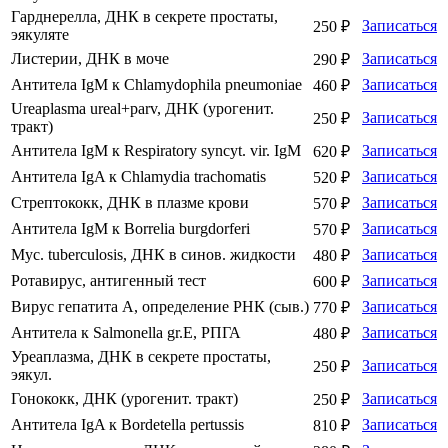
Гарднерелла, ДНК в секрете простаты,
Записаться
250 ₽
эякуляте
Листерии, ДНК в моче
Записаться
290 ₽
Антитела IgM к Chlamydophila pneumoniae
Записаться
460 ₽
Ureaplasma ureal+parv, ДНК (урогенит.
Записаться
250 ₽
тракт)
Антитела IgM к Respiratory syncyt. vir. IgМ
Записаться
620 ₽
Антитела IgA к Chlamydia trachomatis
Записаться
520 ₽
Стрептококк, ДНК в плазме крови
Записаться
570 ₽
Антитела IgM к Borrelia burgdorferi
Записаться
570 ₽
Myc. tuberculosis, ДНК в синов. жидкости
Записаться
480 ₽
Ротавирус, антигенный тест
Записаться
600 ₽
Вирус гепатита А, определение РНК (сыв.)
Записаться
770 ₽
Антитела к Salmonella gr.E, РПГА
Записаться
480 ₽
Уреаплазма, ДНК в секрете простаты,
Записаться
250 ₽
эякул.
Гонококк, ДНК (урогенит. тракт)
Записаться
250 ₽
Антитела IgA к Bordetella pertussis
Записаться
810 ₽