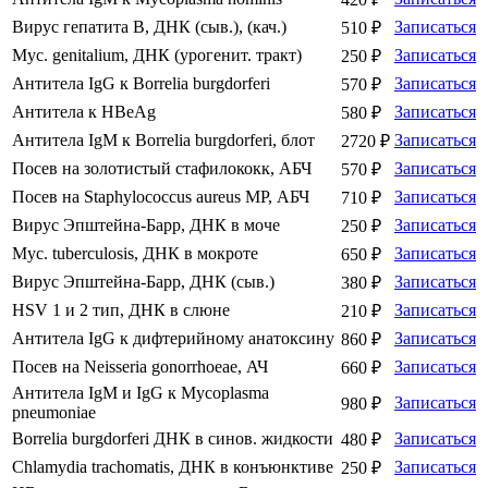
Вирус гепатита B, ДНК (сыв.), (кач.)
Записаться
510 ₽
Myc. genitalium, ДНК (урогенит. тракт)
Записаться
250 ₽
Антитела IgG к Borrelia burgdorferi
Записаться
570 ₽
Антитела к HBеAg
Записаться
580 ₽
Антитела IgM к Borrelia burgdorferi, блот
Записаться
2720 ₽
Посев на золотистый стафилококк, АБЧ
Записаться
570 ₽
Посев на Staphylococcus aureus МР, АБЧ
Записаться
710 ₽
Вирус Эпштейна-Барр, ДНК в моче
Записаться
250 ₽
Myc. tuberculosis, ДНК в мокроте
Записаться
650 ₽
Вирус Эпштейна-Барр, ДНК (сыв.)
Записаться
380 ₽
HSV 1 и 2 тип, ДНК в слюне
Записаться
210 ₽
Антитела IgG к дифтерийному анатоксину
Записаться
860 ₽
Посев на Neisseria gonorrhoeae, АЧ
Записаться
660 ₽
Антитела IgM и IgG к Mycoplasma
Записаться
980 ₽
pneumoniae
Вorrelia burgdorferi ДНК в синов. жидкости
Записаться
480 ₽
Chlamydia trachomatis, ДНК в конъюнктиве
Записаться
250 ₽