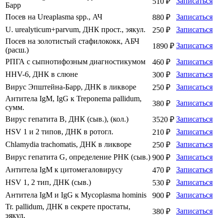
Записаться
510 ₽
Барр
Посев на Ureaplasma spp., АЧ
Записаться
880 ₽
U. urealyticum+parvum, ДНК прост., эякул.
Записаться
250 ₽
Посев на золотистый стафилококк, АБЧ
Записаться
1890 ₽
(расш.)
РПГА с сыпнотифозным диагностикумом
Записаться
460 ₽
HHV-6, ДНК в слюне
Записаться
300 ₽
Вирус Эпштейна-Барр, ДНК в ликворе
Записаться
250 ₽
Антитела IgM, IgG к Treponema pallidum,
Записаться
380 ₽
сумм.
Вирус гепатита B, ДНК (сыв.), (кол.)
Записаться
3520 ₽
HSV 1 и 2 типов, ДНК в ротогл.
Записаться
210 ₽
Chlamydia trachomatis, ДНК в ликворе
Записаться
250 ₽
Вирус гепатита G, определение РНК (сыв.)
Записаться
900 ₽
Антитела IgM к цитомегаловирусу
Записаться
470 ₽
HSV 1, 2 тип, ДНК (сыв.)
Записаться
530 ₽
Антитела IgМ и IgG к Mycoplasma hominis
Записаться
900 ₽
Tr. pallidum, ДНК в секрете простаты,
Записаться
380 ₽
эякул.