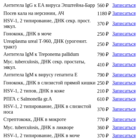
Антитела IgG к EA вируса Эпштейна-Барр
Записаться
560 ₽
Посев кала на иерсинии, АЧ
Записаться
1180 ₽
HSV-1, 2 типирование, ДНК секр. прост.
Записаться
370 ₽
эякул.
Гонококк, ДНК в моче
Записаться
250 ₽
Ureaplasma ureal Т-960, ДНК (урогенит.
Записаться
250 ₽
тракт)
Антитела IgM к Treponema pallidum
Записаться
790 ₽
Myc. tuberculosis, ДНК секр. простаты,
Записаться
410 ₽
эякул.
Антитела IgM к вирусу гепатита E
Записаться
790 ₽
Гонококк, ДНК в слизистой прямой кишки
Записаться
250 ₽
HSV-1, 2 типов, ДНК в коже
Записаться
210 ₽
РПГА с Salmonella gr.A
Записаться
610 ₽
HSV-1, 2 типирование, ДНК в слизистой
Записаться
370 ₽
носа
Стрептококк, ДНК в мокроте
Записаться
770 ₽
Myc. tuberculosis, ДНК в ликворе
Записаться
360 ₽
HSV-1, 2 типирование, ДНК в моче
Записаться
370 ₽