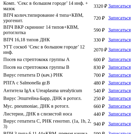
Комп. ‘Секс в большом городе’ 14 инф. +
Записаться
3320 ₽
мазок
ВПЧ колич.типирование 4 типа+КВМ,
Записаться
720 ₽
урогенит.
ВПЧ ВКР скрининг 14 типов+КВМ,
Записаться
590 ₽
ротоглотка
ВПЧ 16,18 типов ДНК
Записаться
330 ₽
УГТ соскоб ‘Секс в большом городе’ 12
Записаться
2070 ₽
инф.
Посев на стрептококк группы А
Записаться
600 ₽
Посев на стрептококк группы В
Записаться
830 ₽
Вирус гепатита D (кач.) РНК
Записаться
700 ₽
РПГА с Salmonella gr.B
Записаться
480 ₽
Антитела IgA к Ureaplasma urealyticum
Записаться
540 ₽
Вирус Эпштейна-Барр, ДНК в ротогл.
Записаться
250 ₽
Myc. pneumoniae, ДНК в ротогл.
Записаться
660 ₽
Листерии, ДНК в слизистой носа
Записаться
440 ₽
Вирус гепатита С, РНК генотип. (1a, 1b, 2,
Записаться
940 ₽
3)
ВПЧ 3 типа 6,11,44+КВМ, прямая кишка
Записаться
590 ₽