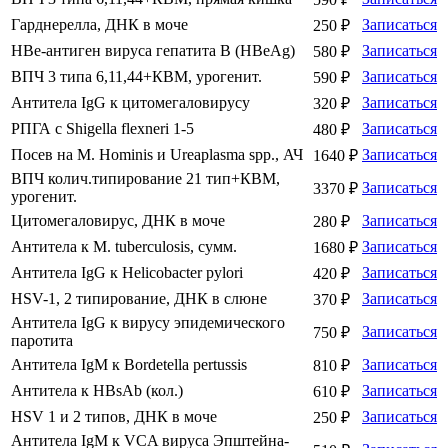
Гарднерелла, ДНК в моче
Записаться
250 ₽
HBе-антиген вируса гепатита В (HBeAg)
Записаться
580 ₽
ВПЧ 3 типа 6,11,44+КВМ, урогенит.
Записаться
590 ₽
Антитела IgG к цитомегаловирусу
Записаться
320 ₽
РПГА с Shigella flexneri 1-5
Записаться
480 ₽
Посев на M. Hominis и Ureaplasma spp., АЧ
Записаться
1640 ₽
ВПЧ колич.типирование 21 тип+КВМ,
Записаться
3370 ₽
урогенит.
Цитомегаловирус, ДНК в моче
Записаться
280 ₽
Антитела к M. tuberculosis, сумм.
Записаться
1680 ₽
Антитела IgG к Helicobacter рylori
Записаться
420 ₽
HSV-1, 2 типирование, ДНК в слюне
Записаться
370 ₽
Антитела IgG к вирусу эпидемического
Записаться
750 ₽
паротита
Антитела IgM к Bordetella pertussis
Записаться
810 ₽
Антитела к HBsAb (кол.)
Записаться
610 ₽
HSV 1 и 2 типов, ДНК в моче
Записаться
250 ₽
Антитела IgМ к VCA вируса Эпштейна-