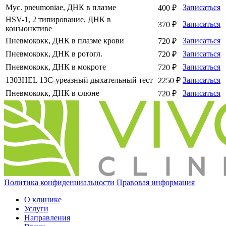
Myc. pneumoniae, ДНК в плазме
Записаться
400 ₽
HSV-1, 2 типирование, ДНК в
Записаться
370 ₽
конъюнктиве
Пневмококк, ДНК в плазме крови
Записаться
720 ₽
Пневмококк, ДНК в ротогл.
Записаться
720 ₽
Пневмококк, ДНК в мокроте
Записаться
720 ₽
1303HEL 13С-уреазный дыхательный тест
Записаться
2250 ₽
Пневмококк, ДНК в слюне
Записаться
720 ₽
Политика конфиденциальности
Правовая информация
О клинике
Услуги
Направления