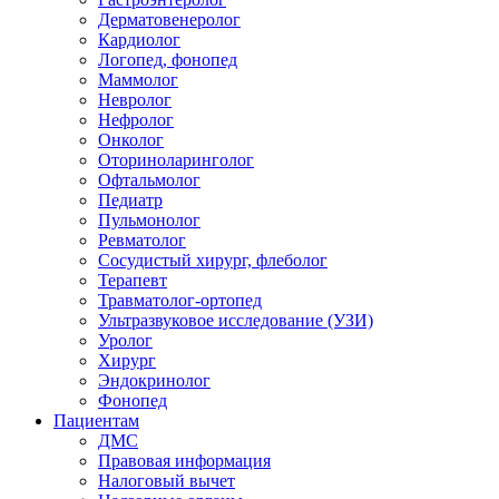
Дерматовенеролог
Кардиолог
Логопед, фонопед
Маммолог
Невролог
Нефролог
Онколог
Оториноларинголог
Офтальмолог
Педиатр
Пульмонолог
Ревматолог
Сосудистый хирург, флеболог
Терапевт
Травматолог-ортопед
Ультразвуковое исследование (УЗИ)
Уролог
Хирург
Эндокринолог
Фонопед
Пациентам
ДМС
Правовая информация
Налоговый вычет