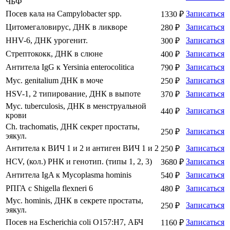
ЧБФ
Посев кала на Campylobacter sрp.
Записаться
1330 ₽
Цитомегаловирус, ДНК в ликворе
Записаться
280 ₽
HHV-6, ДНК урогенит.
Записаться
300 ₽
Стрептококк, ДНК в слюне
Записаться
400 ₽
Антитела IgG к Yersinia еnterocolitica
Записаться
790 ₽
Myc. genitalium ДНК в моче
Записаться
250 ₽
HSV-1, 2 типирование, ДНК в выпоте
Записаться
370 ₽
Myc. tuberculosis, ДНК в менструальной
Записаться
440 ₽
крови
Ch. trachomatis, ДНК секрет простаты,
Записаться
250 ₽
эякул.
Антитела к ВИЧ 1 и 2 и антиген ВИЧ 1 и 2
Записаться
250 ₽
HCV, (кол.) РНК и генотип. (типы 1, 2, 3)
Записаться
3680 ₽
Антитела IgA к Mycoplasma hominis
Записаться
540 ₽
РПГА с Shigella flexneri 6
Записаться
480 ₽
Myc. hominis, ДНК в секрете простаты,
Записаться
250 ₽
эякул.
Посев на Escherichia coli O157:H7, АБЧ
Записаться
1160 ₽