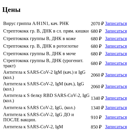
Цены
Вирус гриппа A/H1N1, кач. РНК
Записаться
2070 ₽
Стрептококк гр. В, ДНК в сл. прям. кишки
Записаться
680 ₽
Стрептококк группы В, ДНК в коже
Записаться
680 ₽
Стрептококк гр. В, ДНК в ротоглотке
Записаться
680 ₽
Стрептококк группы В, ДНК в моче
Записаться
680 ₽
Стрептококк группы В, ДНК (урогенит.
Записаться
680 ₽
тракт)
Антитела к SARS-CoV-2 IgM (кач.) и IgG
Записаться
2060 ₽
(кол.)
Антитела к SARS-CoV-2, IgM (кач.), IgG
Записаться
2060 ₽
(кол.)
Антитела к S белку RBD SARS-CoV-2, IgG
Записаться
1340 ₽
(кол.)
Антитела к SARS CoV-2, IgG, (кол.)
Записаться
1340 ₽
Антитела к SARS-CoV-2, IgG ДО и
Записаться
910 ₽
ПОСЛЕ вакцин.
Антитела к SARS-CoV-2, IgM
Записаться
850 ₽