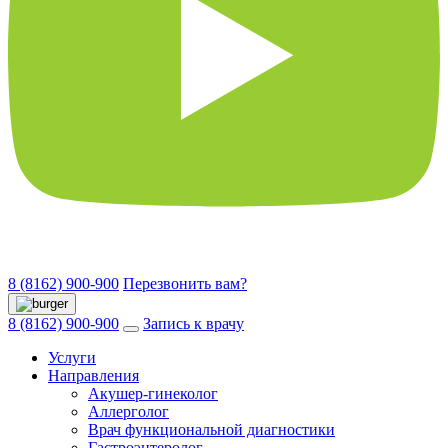
8 (8162) 900-900
Перезвонить вам?
8 (8162) 900-900
Запись к врачу
Услуги
Направления
Акушер-гинеколог
Аллерголог
Врач функциональной диагностики
Гастроэнтеролог