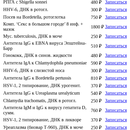
РПГА с Shigella sonnei
Записаться
480 ₽
HHV-6, ДНК в ротогл.
Записаться
300 ₽
Посев на Bordetella, ротоглотка
Записаться
750 ₽
Комп. ‘Секс в большом городе’ 8 инф. +
Записаться
1800 ₽
мазок
Myc. tuberculosis, ДНК в моче
Записаться
250 ₽
Антитела IgG к EBNA вируса Эпштейна-
Записаться
510 ₽
Барр
Гонококк, ДНК в синов. жидкости
Записаться
480 ₽
Антитела IgA к Chlamydophila pneumoniae
Записаться
590 ₽
HHV-6, ДНК в слизистой носа
Записаться
300 ₽
Антитела IgG к Bordetella pertussis
Записаться
810 ₽
HSV-1, 2 типирование, ДНК урогенит.
Записаться
370 ₽
Антитела IgG к Ureaplasma urealyticum
Записаться
540 ₽
Chlamydia trachomatis, ДНК в ротогл.
Записаться
250 ₽
Антитела IgM и IgG к вирусу гепатита D,
Записаться
760 ₽
сумм.
HSV-1, 2 типирование, ДНК в ликворе
Записаться
370 ₽
Уреаплазма (биовар Т-960), ДНК в моче
Записаться
250 ₽