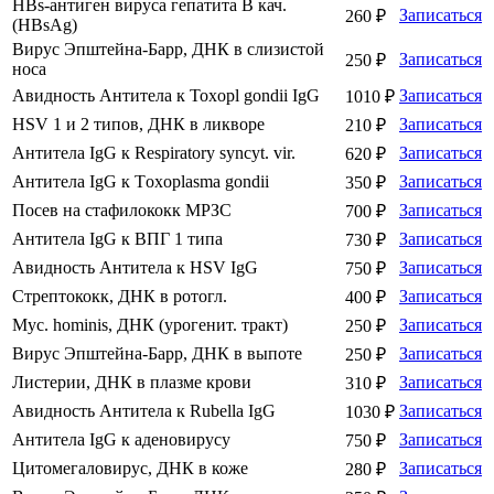
HBs-антиген вируса гепатита В кач.
Записаться
260 ₽
(HBsAg)
Вирус Эпштейна-Барр, ДНК в слизистой
Записаться
250 ₽
носа
Авидность Антитела к Toxopl gondii IgG
Записаться
1010 ₽
HSV 1 и 2 типов, ДНК в ликворе
Записаться
210 ₽
Антитела IgG к Respiratory syncyt. vir.
Записаться
620 ₽
Антитела IgG к Тoxoplasma gondii
Записаться
350 ₽
Посев на стафилококк МРЗС
Записаться
700 ₽
Антитела IgG к ВПГ 1 типа
Записаться
730 ₽
Авидность Антитела к HSV IgG
Записаться
750 ₽
Стрептококк, ДНК в ротогл.
Записаться
400 ₽
Myc. hominis, ДНК (урогенит. тракт)
Записаться
250 ₽
Вирус Эпштейна-Барр, ДНК в выпоте
Записаться
250 ₽
Листерии, ДНК в плазме крови
Записаться
310 ₽
Авидность Антитела к Rubella IgG
Записаться
1030 ₽
Антитела IgG к аденовирусу
Записаться
750 ₽
Цитомегаловирус, ДНК в коже
Записаться
280 ₽