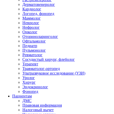
Дерматовенеролог
Кардиолог
Логопед, фонопед
Маммолог
Невролог
Нефролог
Онколог
Оториноларинголог
Офтальмолог
Педиатр
Пульмонолог
Ревматолог
Сосудистый хирург, флеболог
Терапевт
Травматолог-ортопед
Ультразвуковое исследование (УЗИ)
Уролог
Хирург
Эндокринолог
Фонопед
Пациентам
ДМС
Правовая информация
Налоговый вычет