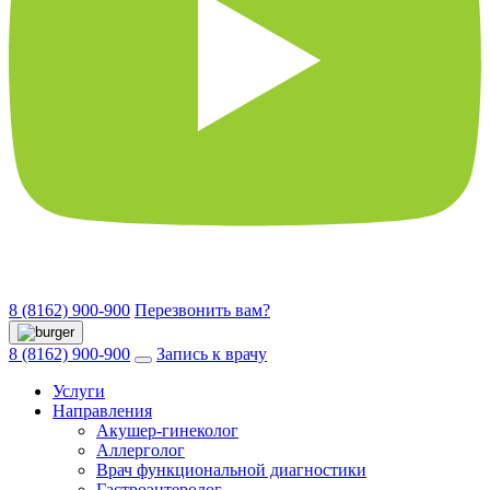
8 (8162) 900-900
Перезвонить вам?
8 (8162) 900-900
Запись к врачу
Услуги
Направления
Акушер-гинеколог
Аллерголог
Врач функциональной диагностики
Гастроэнтеролог