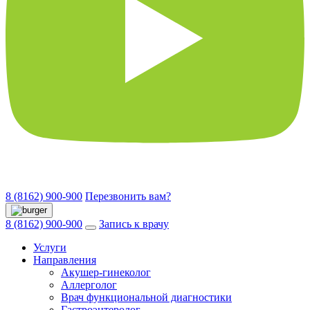
8 (8162) 900-900
Перезвонить вам?
8 (8162) 900-900
Запись к врачу
Услуги
Направления
Акушер-гинеколог
Аллерголог
Врач функциональной диагностики
Гастроэнтеролог