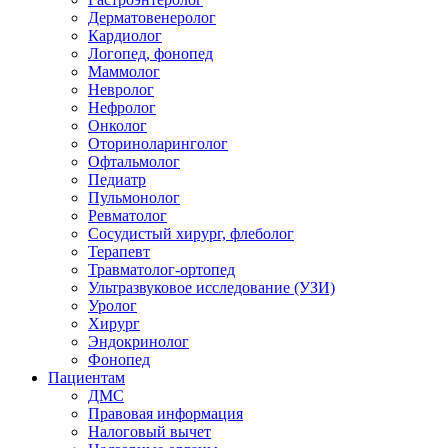
Дерматовенеролог
Кардиолог
Логопед, фонопед
Маммолог
Невролог
Нефролог
Онколог
Оториноларинголог
Офтальмолог
Педиатр
Пульмонолог
Ревматолог
Сосудистый хирург, флеболог
Терапевт
Травматолог-ортопед
Ультразвуковое исследование (УЗИ)
Уролог
Хирург
Эндокринолог
Фонопед
Пациентам
ДМС
Правовая информация
Налоговый вычет