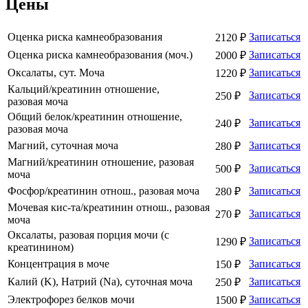
Цены
Оценка риска камнеобразования
Записаться
2120 ₽
Оценка риска камнеобразования (моч.)
Записаться
2000 ₽
Оксалаты, сут. Моча
Записаться
1220 ₽
Кальций/креатинин отношение,
Записаться
250 ₽
разовая моча
Общий белок/креатинин отношение,
Записаться
240 ₽
разовая моча
Магний, суточная моча
Записаться
280 ₽
Магний/креатинин отношение, разовая
Записаться
500 ₽
моча
Фосфор/креатинин отнош., разовая моча
Записаться
280 ₽
Мочевая кис-та/креатинин отнош., разовая
Записаться
270 ₽
моча
Оксалаты, разовая порция мочи (с
Записаться
1290 ₽
креатинином)
Концентрация в моче
Записаться
150 ₽
Калий (K), Натрий (Na), суточная моча
Записаться
250 ₽
Электрофорез белков мочи
Записаться
1500 ₽