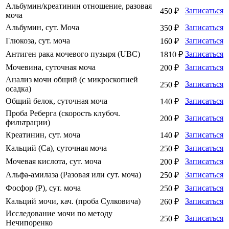
Альбумин/креатинин отношение, разовая
Записаться
450 ₽
моча
Альбумин, сут. Моча
Записаться
350 ₽
Глюкоза, сут. моча
Записаться
160 ₽
Антиген рака мочевого пузыря (UBC)
Записаться
1810 ₽
Мочевина, суточная моча
Записаться
200 ₽
Анализ мочи общий (с микроскопией
Записаться
250 ₽
осадка)
Общий белок, суточная моча
Записаться
140 ₽
Проба Реберга (скорость клубоч.
Записаться
200 ₽
фильтрации)
Креатинин, сут. моча
Записаться
140 ₽
Кальций (Ca), суточная моча
Записаться
250 ₽
Мочевая кислота, сут. моча
Записаться
200 ₽
Альфа-амилаза (Разовая или сут. моча)
Записаться
250 ₽
Фосфор (P), сут. моча
Записаться
250 ₽
Кальций мочи, кач. (проба Сулковича)
Записаться
260 ₽
Исследование мочи по методу
Записаться
250 ₽
Нечипоренко