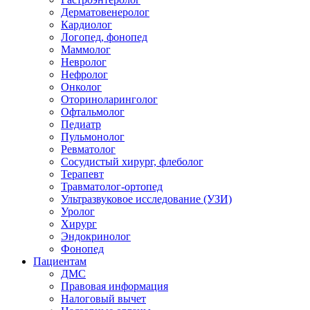
Дерматовенеролог
Кардиолог
Логопед, фонопед
Маммолог
Невролог
Нефролог
Онколог
Оториноларинголог
Офтальмолог
Педиатр
Пульмонолог
Ревматолог
Сосудистый хирург, флеболог
Терапевт
Травматолог-ортопед
Ультразвуковое исследование (УЗИ)
Уролог
Хирург
Эндокринолог
Фонопед
Пациентам
ДМС
Правовая информация
Налоговый вычет