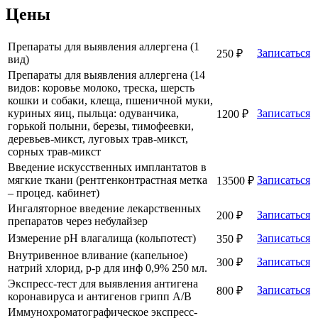
Цены
Препараты для выявления аллергена (1
Записаться
250 ₽
вид)
Препараты для выявления аллергена (14
видов: коровье молоко, треска, шерсть
кошки и собаки, клеща, пшеничной муки,
куриных яиц, пыльца: одуванчика,
Записаться
1200 ₽
горькой полыни, березы, тимофеевки,
деревьев-микст, луговых трав-микст,
сорных трав-микст
Введение искусственных имплантатов в
мягкие ткани (рентгенконтрастная метка
Записаться
13500 ₽
– процед. кабинет)
Ингаляторное введение лекарственных
Записаться
200 ₽
препаратов через небулайзер
Измерение pH влагалища (кольпотест)
Записаться
350 ₽
Внутривенное вливание (капельное)
Записаться
300 ₽
натрий хлорид, р-р для инф 0,9% 250 мл.
Экспресс-тест для выявления антигена
Записаться
800 ₽
коронавируса и антигенов грипп А/В
Иммунохроматографическое экспресс-