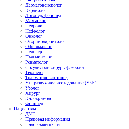
Дерматовенеролог
Кардиолог
Логопед, фонопед
Маммолог
Невролог
Нефролог
Онколог
Оториноларинголог
Офтальмолог
Педиатр
Пульмонолог
Ревматолог
Сосудистый хирург, флеболог
Терапевт
Травматолог-ортопед
Ультразвуковое исследование (УЗИ)
Уролог
Хирург
Эндокринолог
Фонопед
Пациентам
ДМС
Правовая информация
Налоговый вычет