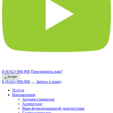
8 (8162) 900-900
Перезвонить вам?
8 (8162) 900-900
Запись к врачу
Услуги
Направления
Акушер-гинеколог
Аллерголог
Врач функциональной диагностики
Гастроэнтеролог