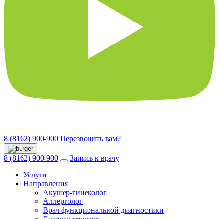
8 (8162) 900-900
Перезвонить вам?
8 (8162) 900-900
Запись к врачу
Услуги
Направления
Акушер-гинеколог
Аллерголог
Врач функциональной диагностики
Гастроэнтеролог