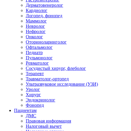
Дерматовенеролог
Кардиолог
Логопед, фонопед
Маммолог
Невролог
Нефролог
Онколог
Оториноларинголог
Офтальмолог
Педиатр
Пульмонолог
Ревматолог
Сосудистый хирург, флеболог
Терапевт
Травматолог-ортопед
Ультразвуковое исследование (УЗИ)
Уролог
Хирург
Эндокринолог
Фонопед
Пациентам
ДМС
Правовая информация
Налоговый вычет