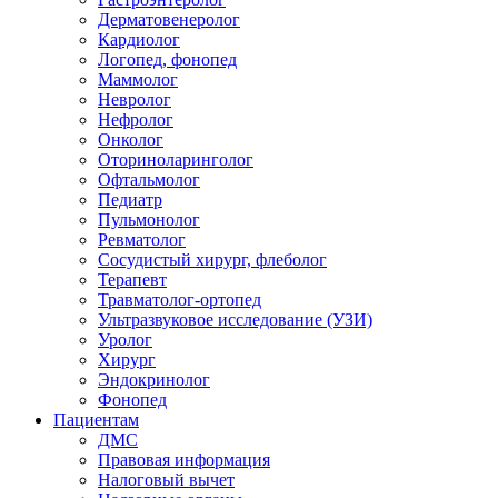
Дерматовенеролог
Кардиолог
Логопед, фонопед
Маммолог
Невролог
Нефролог
Онколог
Оториноларинголог
Офтальмолог
Педиатр
Пульмонолог
Ревматолог
Сосудистый хирург, флеболог
Терапевт
Травматолог-ортопед
Ультразвуковое исследование (УЗИ)
Уролог
Хирург
Эндокринолог
Фонопед
Пациентам
ДМС
Правовая информация
Налоговый вычет