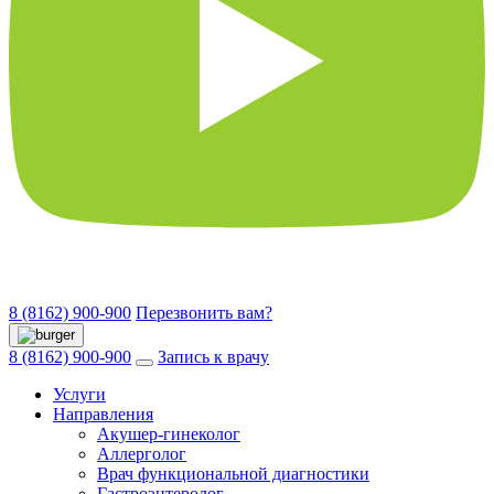
8 (8162) 900-900
Перезвонить вам?
8 (8162) 900-900
Запись к врачу
Услуги
Направления
Акушер-гинеколог
Аллерголог
Врач функциональной диагностики
Гастроэнтеролог