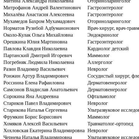
Митина Александра Николаевна
Оториноларинголог
Митрофанов Андрей Валентинович
Гастроэнтеролог
Михалёва Анастасия Алексеевна
Гастроэнтеролог
Мухамедов Бахром Мухамадович
Оториноларинголог
Норматов Рузибой Адбуманонович
Врач-хирург, врач-трав
Около-Кулак Ольга Михайловна
Эндокринолог
Орешкина Юлия Мартиновна
Гастроэнтеролог
Павлова Клавдия Николаевна
Кардиолог детский
Партанский Дмитрий Игоревич
Маммолог
Погребняк Людмила Николаевна
Аллерголог
Разин Владимир Васильевич
Невролог
Ронжин Артур Владимирович
Сосудистый хирург, фл
Россиина Елена Рафаиловна
Дерматовенеролог
Самсонов Владислав Анатольевич
Дерматовенеролог
Сорокина Яна Андреевна
Офтальмолог
Стариков Павел Владимирович
Невролог
Старикова Наталья Сергеевна
Ультразвуковое исследо
Фрумкин Борис Борисович
Маммолог
Хомяков Алексей Васильевич
Травматолог-ортопед
Хохловская Екатерина Владимировна
Невролог
Чернева Наталья Владимировна
Ультразвуковое исследо