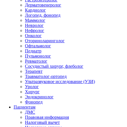
Дерматовенеролог
Кардиолог
Логопед, фонопед
Маммолог
Невролог
Нефролог
Онколог
Оториноларинголог
Офтальмолог
Педиатр
Пульмонолог
Ревматолог
Сосудистый хирург, флеболог
Терапевт
Травматолог-ортопед
Ультразвуковое исследование (УЗИ)
Уролог
Хирург
Эндокринолог
Фонопед
Пациентам
ДМС
Правовая информация
Налоговый вычет