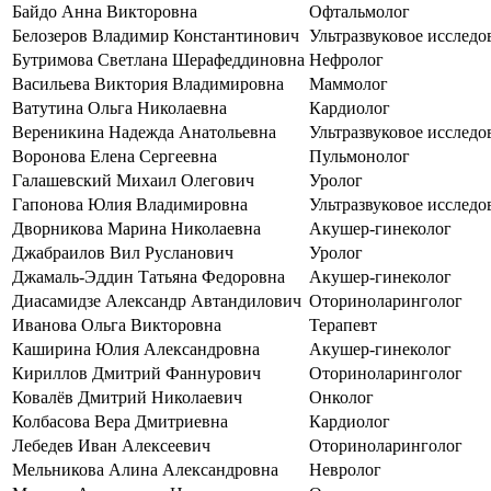
Байдо Анна Викторовна
Офтальмолог
Белозеров Владимир Константинович
Ультразвуковое исследо
Бутримова Светлана Шерафеддиновна
Нефролог
Васильева Виктория Владимировна
Маммолог
Ватутина Ольга Николаевна
Кардиолог
Вереникина Надежда Анатольевна
Ультразвуковое исследо
Воронова Елена Сергеевна
Пульмонолог
Галашевский Михаил Олегович
Уролог
Гапонова Юлия Владимировна
Ультразвуковое исследо
Дворникова Марина Николаевна
Акушер-гинеколог
Джабраилов Вил Русланович
Уролог
Джамаль-Эддин Татьяна Федоровна
Акушер-гинеколог
Диасамидзе Александр Автандилович
Оториноларинголог
Иванова Ольга Викторовна
Терапевт
Каширина Юлия Александровна
Акушер-гинеколог
Кириллов Дмитрий Фаннурович
Оториноларинголог
Ковалёв Дмитрий Николаевич
Онколог
Колбасова Вера Дмитриевна
Кардиолог
Лебедев Иван Алексеевич
Оториноларинголог
Мельникова Алина Александровна
Невролог